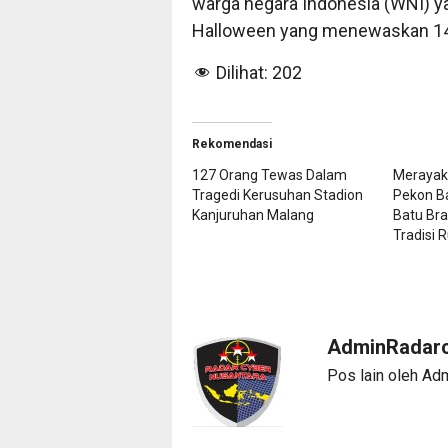
warga negara Indonesia (WNI) y
Halloween yang menewaskan 149 
Dilihat:
202
Rekomendasi
127 Orang Tewas Dalam
Merayaka
Tragedi Kerusuhan Stadion
Pekon B
Kanjuruhan Malang
Batu Bra
Tradisi 
AdminRadarc
Pos lain oleh Ad