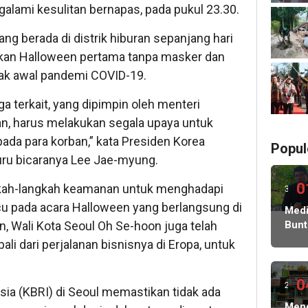
alami kesulitan bernapas, pada pukul 23.30.
ang berada di distrik hiburan sepanjang hari
ekan Halloween pertama tanpa masker dan
ejak awal pandemi COVID-19.
 terkait, yang dipimpin oleh menteri
an, harus melakukan segala upaya untuk
da para korban,” kata Presiden Korea
Popul
juru bicaranya Lee Jae-myung.
0
kah-langkah keamanan untuk menghadapi
3
cu pada acara Halloween yang berlangsung di
ming
Medi
n, Wali Kota Seoul Oh Se-hoon juga telah
Bunt
lalu
Korb
 dari perjalanan bisnisnya di Eropa, untuk
Peni
Ratu
Juta
0
2
ia (KBRI) di Seoul memastikan tidak ada
Sera
ming
Meng