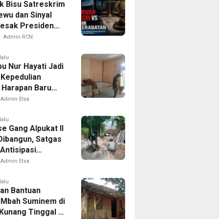
 Bisu Satreskrim
ewu dan Sinyal
esak Presiden
r Kotak Pandora
Admin RCN
sda
lalu
u Nur Hayati Jadi
 Kepedulian
Harapan Baru
 di Bukit Pinang
Admin Elsa
lalu
e Gang Alpukat II
Dibangun, Satgas
ntisipasi
an dan Banjir
Admin Elsa
lalu
an Bantuan
. Mbah Suminem di
Kunang Tinggal di