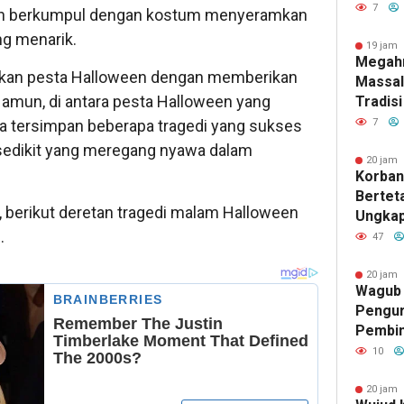
Gubuk 
7
an berkumpul dengan kostum menyeramkan
Jamba
ng menarik.
19 jam 
Megah
yakan pesta Halloween dengan memberikan
Massal
amun, di antara pesta Halloween yang
Tradisi
Indone
a tersimpan beberapa tragedi yang sukses
7
Menghi
k sedikit yang meregang nyawa dalam
Mereka
20 jam 
Korban
Keluar
Berteta
, berikut deretan tragedi malam Halloween
Ungkap
.
Kejaha
47
TKP
20 jam 
Wagub 
Pengur
Pembin
Raden 
10
Pramuk
Karakt
20 jam 