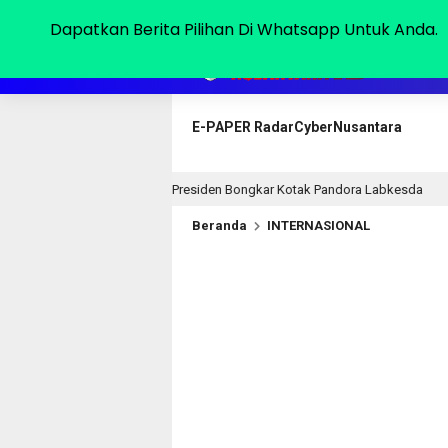
Sabtu, 08 Agu 2026
Dapatkan Berita Pilihan Di Whatsapp Untuk Anda.
HOME
E-PAPER RadarCyberNusantara
I Desak Presiden Bongkar Kotak Pandora Labkesda
RTLH
16 jam lalu
Beranda
INTERNASIONAL