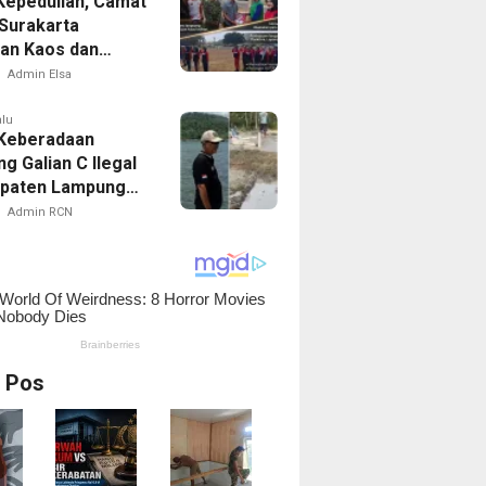
Kepedulian, Camat
Surakarta
an Kaos dan
Latihan Paskibra
Admin Elsa
alu
 Keberadaan
g Galian C Ilegal
upaten Lampung
n, Menggali
Admin RCN
an Atau
uran
i Pos