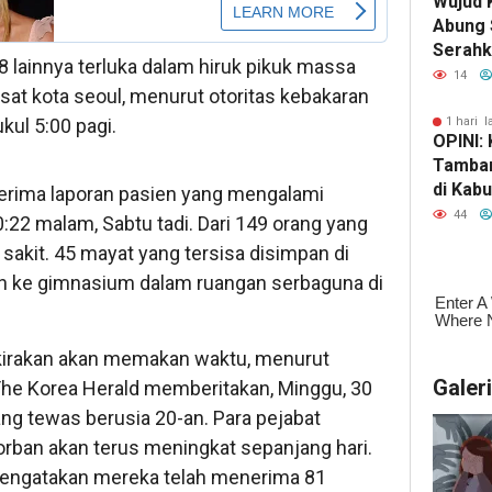
Wujud 
Abung 
Serahk
8 lainnya terluka dalam hiruk pikuk massa
Tinjau 
14
sat kota seoul, menurut otoritas kebakaran
ul 5:00 pagi.
1 hari l
OPINI:
Tamban
di Kab
rima laporan pasien yang mengalami
Selata
44
:22 malam, Sabtu tadi. Dari 149 orang yang
Kekaya
sakit. 45 mayat yang tersisa disimpan di
Kehanc
an ke gimnasium dalam ruangan serbaguna di
erkirakan akan memakan waktu, menurut
Galer
e Korea Herald memberitakan, Minggu, 30
ng tewas berusia 20-an. Para pejabat
ban akan terus meningkat sepanjang hari.
mengatakan mereka telah menerima 81