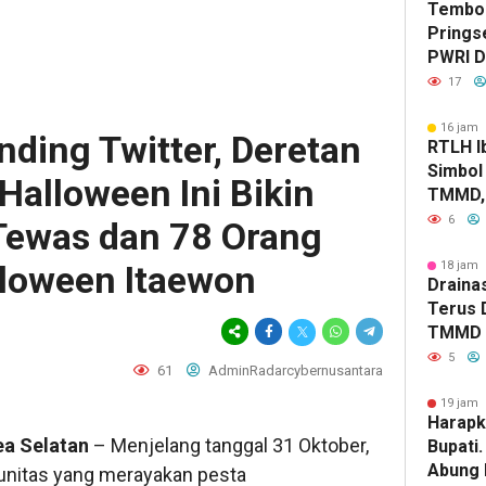
Tembok
Prings
PWRI D
Bongka
17
Labke
16 jam 
nding Twitter, Deretan
RTLH Ib
Simbol
 Halloween Ini Bikin
TMMD, 
Tumbuh
6
Tewas dan 78 Orang
Jaya
aloween Itaewon
18 jam 
Drainas
Terus 
TMMD A
Genang
5
61
AdminRadarcybernusantara
19 jam 
Harapk
a Selatan
– Menjelang tanggal 31 Oktober,
Bupati
Abung 
unitas yang merayakan pesta