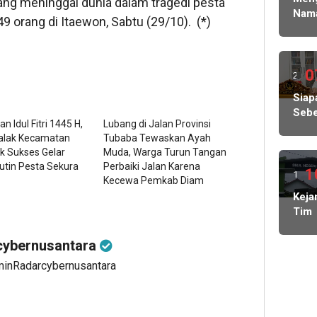
ang meninggal dunia dalam tragedi pesta
Kasu
Nam
Ke
lalu
orang di Itaewon, Sabtu (29/10). (*)
Sisw
Peny
Gug
Pols
di
Ged
SPM
0
2
Tata
SMA
ming
Siap
1
Sebe
Sem
lalu
n Idul Fitri 1445 H,
Lubang di Jalan Provinsi
Kuas
Tan
alak Kecamatan
Tubaba Tewaskan Ayah
Pen
Tiba
k Sukses Gelar
Muda, Warga Turun Tangan
Ang
tiba
Rutin Pesta Sekura
Perbaiki Jalan Karena
Dal
1
1
Lolo
Kecewa Pemkab Diam
Pem
dan
ming
Keja
KDM
Mas
Tim
Publ
lalu
Kela
BOS
Bert
SMA
ybernusantara
tany
2 Li
minRadarcybernusantara
Lam
Bara
Didu
Tan