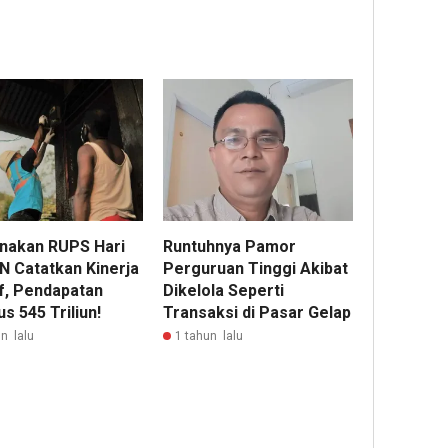
Komi
Bend
Lam
Menj
Wak
Ran
Jaba
nakan RUPS Hari
Runtuhnya Pamor
LN Catatkan Kinerja
Perguruan Tinggi Akibat
if, Pendapatan
Dikelola Seperti
s 545 Triliun!
Transaksi di Pasar Gelap
n lalu
1 tahun lalu