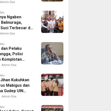
Reyot Tanpa
Admin Elsa
n
lalu
nya Ngaben
 Balinuraga,
 Suci Terbesar di
sia yang
Admin Elsa
dupkan Desa dan
tkan Ikatan
lalu
 dan Pelaku
ga
ngga, Polisi
 Komplotan
tan di Delapan
Admin Elsa
lalu
Jihan Kukuhkan
us Mabigus dan
a Gudep UIN
Intan, Dorong
Admin Elsa
a Perkuat
er Generasi Muda
lalu