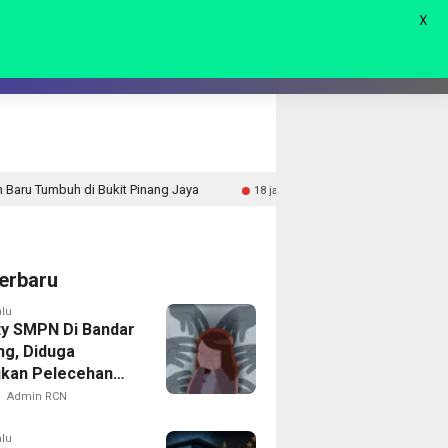
X
AGAM
LIVE 🔴
Pinang Jaya
Drainase Gang Alpukat II Terus Dibangun, 
18 jam lalu
erbaru
alu
ty SMPN Di Bandar
g, Diduga
kan Pelecehan
ap Puluhan Siswi
Admin RCN
alu