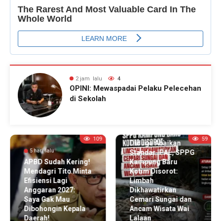
2 jam lalu
4
OPINI: Mewaspadai Pelaku Pelecehan
a
di Sekolah
ran
1 minggu lalu
109
59
Diduga Abaikan
5 hari lalu
Standar IPAL, SPPG
APBD Sudah Kering!
Kampung Baru
Mendagri Tito Minta
Kotim Disorot:
Efisiensi Lagi
Limbah
Anggaran 2027:
Dikhawatirkan
Saya Gak Mau
Cemari Sungai dan
Dibohongin Kepala
Ancam Wisata Wai
Daerah!
Lalaan