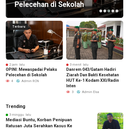
Pelecehan di Sekolah
Terbaru
2 jam lalu
3 menit lalu
OPINI: Mewaspadai Pelaku
Danrem 043/Gatam Hadiri
S
n
Pelecehan di Sekolah
Ziarah Dan Bakti Kesehatan
k
HUT Ke-1 Kodam XXI/Radin
P
4
Admin RCN
Inten
K
3
Admin Elsa
Trending
3 minggu lalu
Mediasi Buntu, Korban Penipuan
Ratusan Juta Serahkan Kasus Ke