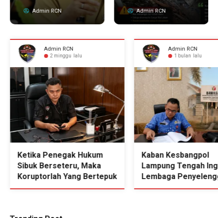
Admin RCN
Admin RCN
Admin RCN
Admin RCN
2 minggu lalu
1 bulan lalu
Ketika Penegak Hukum
Kaban Kesbangpol
Sibuk Berseteru, Maka
Lampung Tengah Ing
Koruptorlah Yang Bertepuk
Lembaga Penyeleng
Tangan
Pemilu Untuk Menja
Kondusifitas