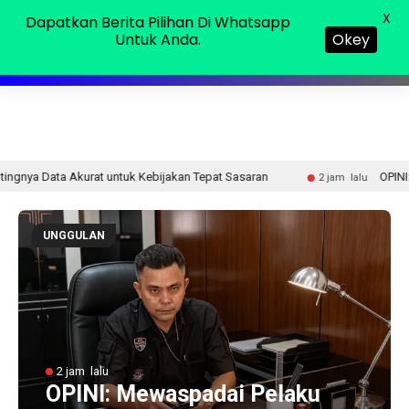
Sabtu, 08 Agu 2026
MENU
X
Dapatkan Berita Pilihan Di Whatsapp
Untuk Anda.
Okey
at untuk Kebijakan Tepat Sasaran
OPINI: Mewaspadai Pe
2 jam lalu
UNGGULAN
2 jam lalu
OPINI: Mewaspadai Pelaku