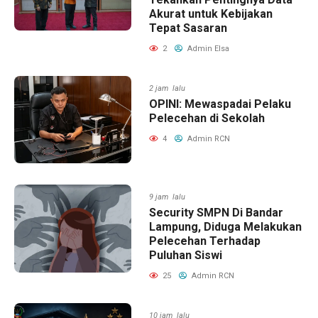
Akurat untuk Kebijakan
Tepat Sasaran
2
Admin Elsa
2 jam lalu
OPINI: Mewaspadai Pelaku
Pelecehan di Sekolah
4
Admin RCN
9 jam lalu
Security SMPN Di Bandar
Lampung, Diduga Melakukan
Pelecehan Terhadap
Puluhan Siswi
25
Admin RCN
10 jam lalu