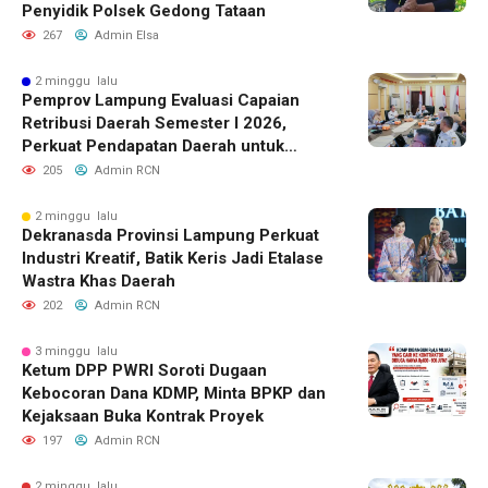
Penyidik Polsek Gedong Tataan
267
Admin Elsa
2 minggu lalu
Pemprov Lampung Evaluasi Capaian
Retribusi Daerah Semester I 2026,
Perkuat Pendapatan Daerah untuk
Dukung Pembangunan
205
Admin RCN
2 minggu lalu
Dekranasda Provinsi Lampung Perkuat
Industri Kreatif, Batik Keris Jadi Etalase
Wastra Khas Daerah
202
Admin RCN
3 minggu lalu
Ketum DPP PWRI Soroti Dugaan
Kebocoran Dana KDMP, Minta BPKP dan
Kejaksaan Buka Kontrak Proyek
197
Admin RCN
2 minggu lalu