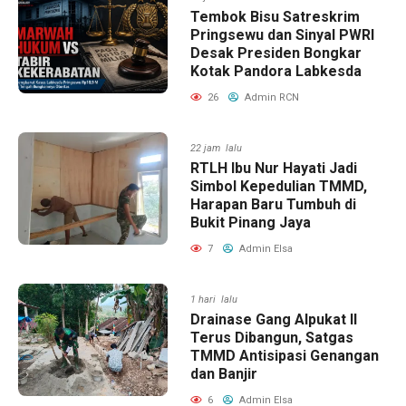
Tembok Bisu Satreskrim
Pringsewu dan Sinyal PWRI
Desak Presiden Bongkar
Kotak Pandora Labkesda
26
Admin RCN
22 jam lalu
RTLH Ibu Nur Hayati Jadi
Simbol Kepedulian TMMD,
Harapan Baru Tumbuh di
Bukit Pinang Jaya
7
Admin Elsa
1 hari lalu
Drainase Gang Alpukat II
Terus Dibangun, Satgas
TMMD Antisipasi Genangan
dan Banjir
6
Admin Elsa