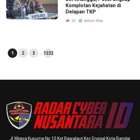
Komplotan Kejahatan di
Delapan TKP
52
Admin Elsa
1
2
3
…
1232
Jl Wijaya Kusuma No 10 Kel Rawalaut Kec Enggal Kota Bandar