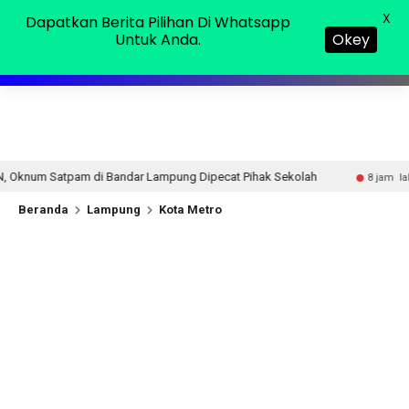
Selasa, 11 Agu 2026
MENU
X
Dapatkan Berita Pilihan Di Whatsapp
Untuk Anda.
Okey
ar Lampung Dipecat Pihak Sekolah
Purnama Wulan Sari M
8 jam lalu
Beranda
Lampung
Kota Metro