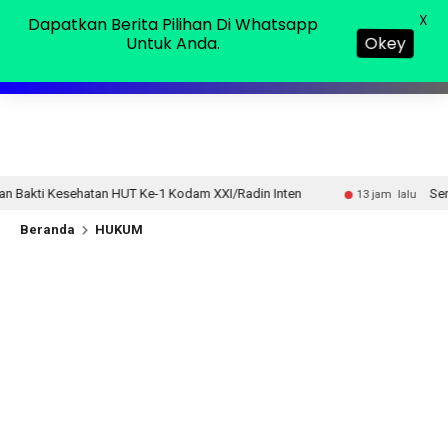
Minggu, 09 Agu 2026
MENU
X
Dapatkan Berita Pilihan Di Whatsapp
Untuk Anda.
Okey
 Ke-1 Kodam XXI/Radin Inten
Sensus Ekonomi 2026, Pem
13 jam lalu
Beranda
HUKUM