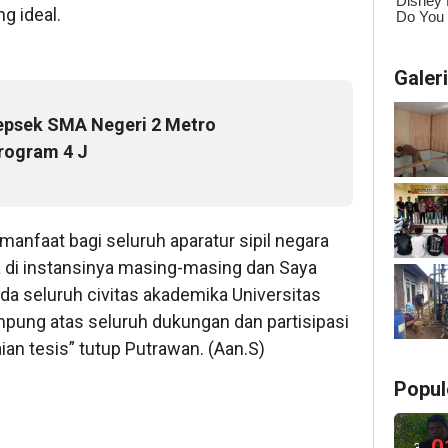
g ideal.
Galer
epsek SMA Negeri 2 Metro
rogram 4 J
rmanfaat bagi seluruh aparatur sipil negara
a di instansinya masing-masing dan Saya
a seluruh civitas akademika Universitas
mpung atas seluruh dukungan dan partisipasi
ian tesis” tutup Putrawan. (Aan.S)
Popul
0
3