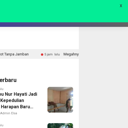
X
AGAM
LIVE 🔴
Megahnya Ngaben Massal Balinuraga, Tradisi Suci Terbesar d
5 jam lalu
erbaru
alu
u Nur Hayati Jadi
 Kepedulian
Harapan Baru
 di Bukit Pinang
Admin Elsa
alu