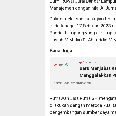
Bumi Ruwai Jurai Bandar Lampu
Manajemen dengan nilai A. Juma
Dalam melaksanakan ujian tesis
pada tanggal 17 Februari 2023 di
Bandar Lampung yang di dampin
Josiah M.M dan Dr.Ahiruddin M.M
Baca Juga
3 tahun lalu
105
Baru Menjabat K
Menggalakkan P
AdminRadarcybernusantara
Putrawan Jisa Putra SH mengatak
dilakukan dengan metode kualita
pengembangan sumber daya man