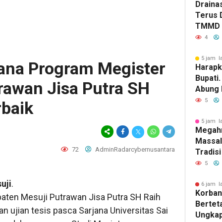
Drainas
Terus 
TMMD A
Genang
4
5 jam l
jana Program Megister
Harapk
Bupati
awan Jisa Putra SH
Abung 
Gubuk 
5
rbaik
Jamba
5 jam l
Megah
Massal
72
AdminRadarcybernusantara
Tradisi
Indone
5
Menghi
uji
.
Mereka
6 jam l
Korban
Keluar
aten Mesuji Putrawan Jisa Putra SH Raih
Berteta
 ujian tesis pasca Sarjana Universitas Sai
Ungkap