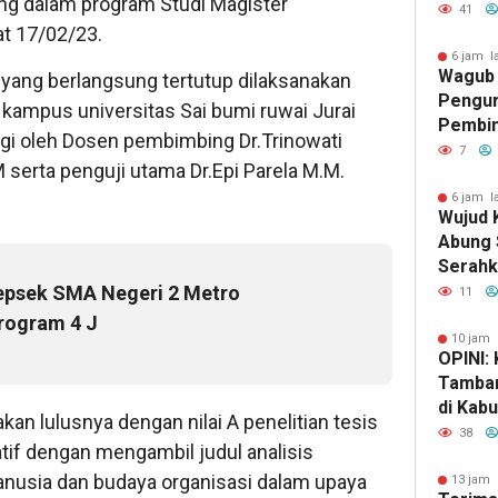
ng dalam program Studi Magister
Kejaha
41
t 17/02/23.
TKP
6 jam l
Wagub 
 yang berlangsung tertutup dilaksanakan
Pengur
 kampus universitas Sai bumi ruwai Jurai
Pembin
gi oleh Dosen pembimbing Dr.Trinowati
Raden 
7
 serta penguji utama Dr.Epi Parela M.M.
Pramuk
Karakt
6 jam l
Wujud 
Abung 
Serahk
Tinjau 
epsek SMA Negeri 2 Metro
11
rogram 4 J
10 jam 
OPINI:
Tamban
di Kab
an lulusnya dengan nilai A penelitian tesis
Selata
38
tif dengan mengambil judul analisis
Kekaya
usia dan budaya organisasi dalam upaya
Kehanc
13 jam 