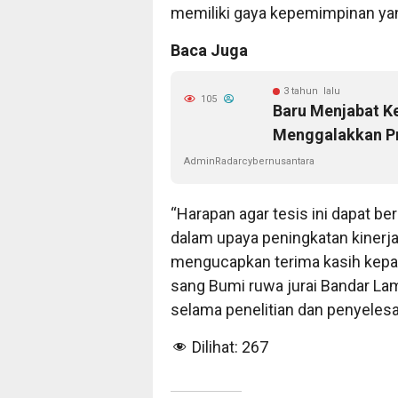
memiliki gaya kepemimpinan yan
Baca Juga
3 tahun lalu
105
Baru Menjabat K
Menggalakkan P
AdminRadarcybernusantara
“Harapan agar tesis ini dapat be
dalam upaya peningkatan kinerj
mengucapkan terima kasih kepad
sang Bumi ruwa jurai Bandar La
selama penelitian dan penyelesa
Dilihat:
267