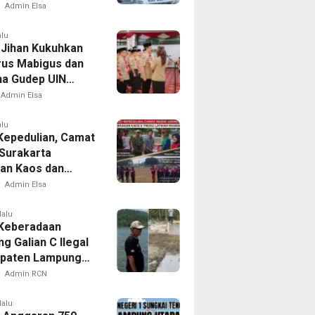
tan di Delapan
Admin Elsa
alu
Jihan Kukuhkan
us Mabigus dan
a Gudep UIN
Intan, Dorong
Admin Elsa
a Perkuat
er Generasi Muda
alu
Kepedulian, Camat
Surakarta
an Kaos dan
Latihan Paskibra
Admin Elsa
lalu
 Keberadaan
g Galian C Ilegal
upaten Lampung
n, Menggali
Admin RCN
an Atau
uran
lalu