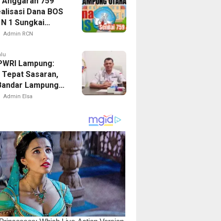
 Anggaran 759
ealisasi Dana BOS
 N 1 Sungkai
 Dipertanyakan?
Admin RCN
alu
PWRI Lampung:
 Tepat Sasaran,
Bandar Lampung
Menuai Sorotan
Admin Elsa