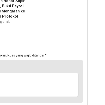
n Honor Sopir
, Bukti Payroll
u Mengarah ke
n Protokol
ggu lalu
ikan.
Ruas yang wajib ditandai
*