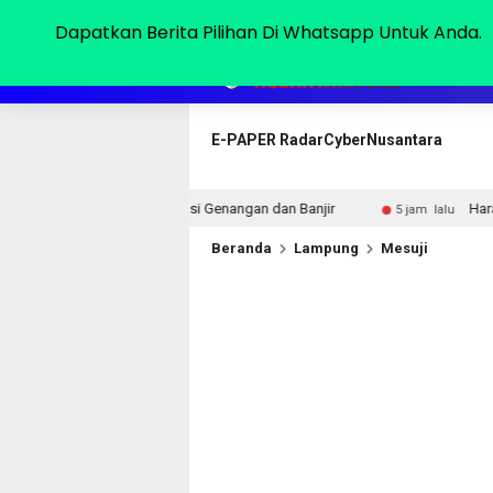
Sabtu, 08 Agu 2026
Dapatkan Berita Pilihan Di Whatsapp Untuk Anda.
HOME
E-PAPER RadarCyberNusantara
tisipasi Genangan dan Banjir
Harapkan Bantuan Bupati.
5 jam lalu
Beranda
Lampung
Mesuji