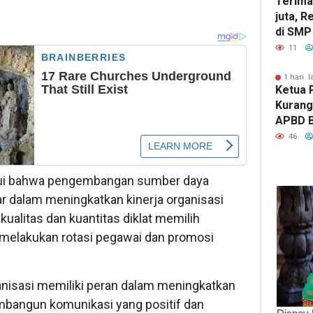
Terima
juta, R
di SMP
Tengah
11
1 hari l
Ketua 
Kurang
APBD 
Kerap 
46
tahui bahwa pengembangan sumber daya
r dalam meningkatkan kinerja organisasi
kualitas dan kuantitas diklat memilih
n melakukan rotasi pegawai dan promosi
nisasi memiliki peran dalam meningkatkan
mbangun komunikasi yang positif dan