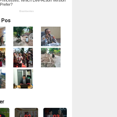
i Pos
er
1
02
03
2
2