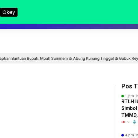
Okey
LAMPUNG I
LAMPUNG II
NASIONAL
DPRD
HUKUM
R
 Mbah Suminem di Abung Kunang Tinggal di Gubuk Reyot Tanpa Jamban
Pos T
1 jam l
RTLH Ib
Simbol
TMMD, 
Tumbuh
2
Jaya
4 jam l