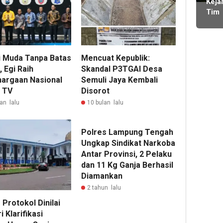
ming
Keja
KDM
Mas
Tim
Publ
lalu
Kela
BOS
Bert
SMA
tany
2 Li
Lam
i Muda Tanpa Batas
Mencuat Kepublik:
Bara
, Egi Raih
Skandal P3TGAI Desa
Didu
argaan Nasional
Semuli Jaya Kembali
Tan
 TV
Disorot
Komi
an lalu
10 bulan lalu
Bend
Lam
Menj
Polres Lampung Tengah
Wak
Ungkap Sindikat Narkoba
Ran
Antar Provinsi, 2 Pelaku
Jaba
dan 11 Kg Ganja Berhasil
Diamankan
2 tahun lalu
Protokol Dinilai
i Klarifikasi