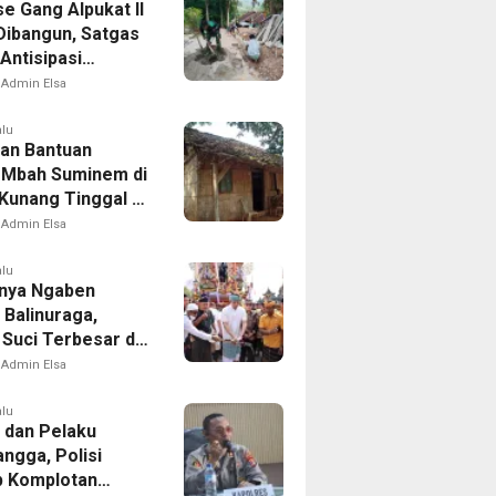
e Gang Alpukat II
Dibangun, Satgas
ntisipasi
an dan Banjir
Admin Elsa
alu
an Bantuan
. Mbah Suminem di
Kunang Tinggal di
Reyot Tanpa
Admin Elsa
n
alu
nya Ngaben
 Balinuraga,
 Suci Terbesar di
sia yang
Admin Elsa
dupkan Desa dan
tkan Ikatan
alu
 dan Pelaku
ga
ngga, Polisi
 Komplotan