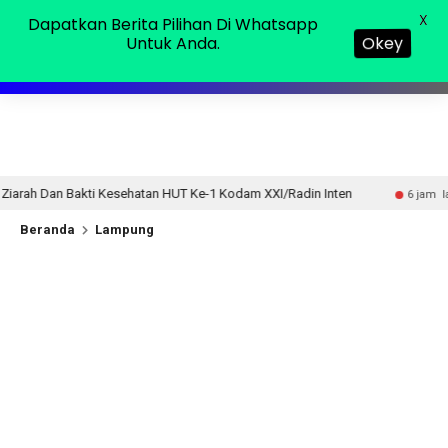
Minggu, 09 Agu 2026
MENU
X
Dapatkan Berita Pilihan Di Whatsapp
Untuk Anda.
Okey
n HUT Ke-1 Kodam XXI/Radin Inten
Sensus Ekonomi 2026,
6 jam lalu
Beranda
Lampung