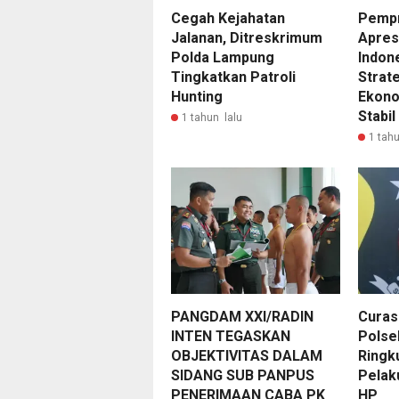
Cegah Kejahatan
Pemp
Jalanan, Ditreskrimum
Apres
Polda Lampung
Indon
Tingkatkan Patroli
Strat
Hunting
Ekono
Stabi
1 tahun lalu
1 tahu
PANGDAM XXI/RADIN
Curas
INTEN TEGASKAN
Polse
OBJEKTIVITAS DALAM
Ringk
SIDANG SUB PANPUS
Pelak
PENERIMAAN CABA PK
HP