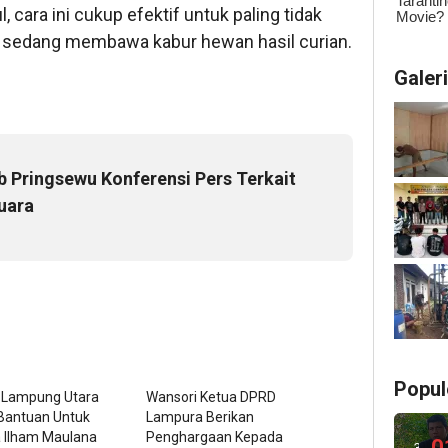
cara ini cukup efektif untuk paling tidak
a sedang membawa kabur hewan hasil curian.
Galer
 Pringsewu Konferensi Pers Terkait
uara
Popul
Lampung Utara
Wansori Ketua DPRD
 Bantuan Untuk
Lampura Berikan
a Ilham Maulana
Penghargaan Kepada
0
3