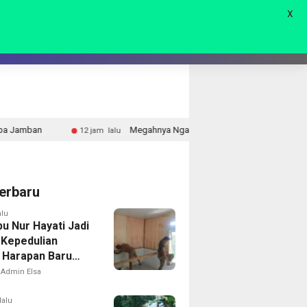
X
AGAM
LIVE 🔴
Megahnya Ngaben Massal Balinuraga, Tradisi Suci Terbesar di Indone
 lalu
erbaru
alu
u Nur Hayati Jadi
 Kepedulian
Harapan Baru
 di Bukit Pinang
Admin Elsa
lalu