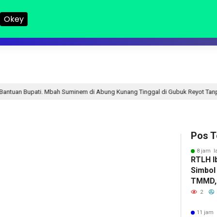
Okey
LAMPUNG I
LAMPUNG II
NASIONAL
DPRD
HUKUM
R
inem di Abung Kunang Tinggal di Gubuk Reyot Tanpa Jamban
12 jam
Pos T
8 jam l
RTLH Ib
Simbol
TMMD, 
Tumbuh
2
Jaya
11 jam 