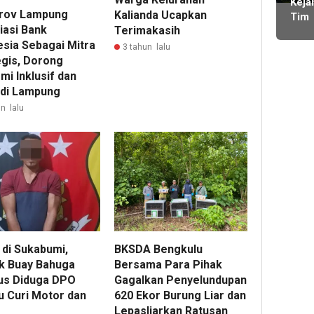
ming
Keja
Bare
Mas
rov Lampung
Kalianda Ucapkan
Tim
Imig
lalu
Kela
iasi Bank
Terimakasih
BOS
Kota
esia Sebagai Mitra
SMA
3 tahun lalu
Didu
egis, Dorong
2 Li
Main
Lam
mi Inklusif dan
Dobe
Bara
l di Lampung
Ang
Didu
n lalu
Tan
Komi
Bend
Lam
Menj
Wak
Ran
Jaba
 di Sukabumi,
BKSDA Bengkulu
k Buay Bahuga
Bersama Para Pihak
us Diduga DPO
Gagalkan Penyelundupan
u Curi Motor dan
620 Ekor Burung Liar dan
Lepasliarkan Ratusan