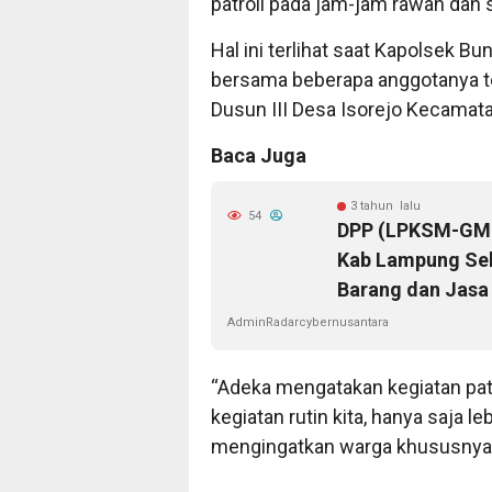
patroli pada jam-jam rawan dan
Hal ini terlihat saat Kapolsek B
bersama beberapa anggotanya t
Dusun III Desa Isorejo Kecama
Baca Juga
3 tahun lalu
54
DPP (LPKSM-GML
Kab Lampung Se
Barang dan Jasa
AdminRadarcybernusantara
“Adeka mengatakan kegiatan pat
kegiatan rutin kita, hanya saja le
mengingatkan warga khususnya 