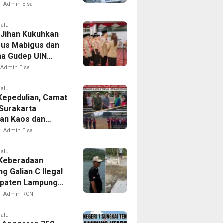
tan di Delapan
Admin Elsa
lalu
Jihan Kukuhkan
us Mabigus dan
a Gudep UIN
Intan, Dorong
Admin Elsa
a Perkuat
er Generasi Muda
lalu
Kepedulian, Camat
Surakarta
an Kaos dan
Latihan Paskibra
Admin Elsa
lalu
 Keberadaan
g Galian C Ilegal
upaten Lampung
n, Menggali
Admin RCN
an Atau
uran
lalu