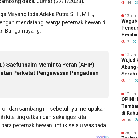
 sambang desa. Jumat (27/1/2023).
Kejaha
44
TKP
unga Mayang Ipda Adeka Putra S.H., M.H.,
13 jam 
Wagub 
engah mendatangi warga peternak hewan di
Pengur
tan Bungamayang.
Pembin
Raden 
7
Pramuk
Karakt
13 jam 
Wujud 
) Saefunnaim Meminta Peran (APIP)
Abung 
latan Perketat Pengawasan Pengadaan
Serahk
Tinjau 
11
17 jam 
OPINI:
Tamban
roli dan sambang ini sebetulnya merupakan
di Kab
bih kita tingkatkan dan sekaligus kita
Selata
40
para peternak hewan untuk selalu waspada.
Kekaya
Kehanc
20 jam 