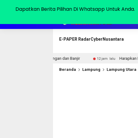
Sabtu, 08 Agu 2026
Dapatkan Berita Pilihan Di Whatsapp Untuk Anda.
HOME
E-PAPER RadarCyberNusantara
enangan dan Banjir
Harapkan Bantuan Bupati. Mbah Sum
12 jam lalu
Beranda
Lampung
Lampung Utara