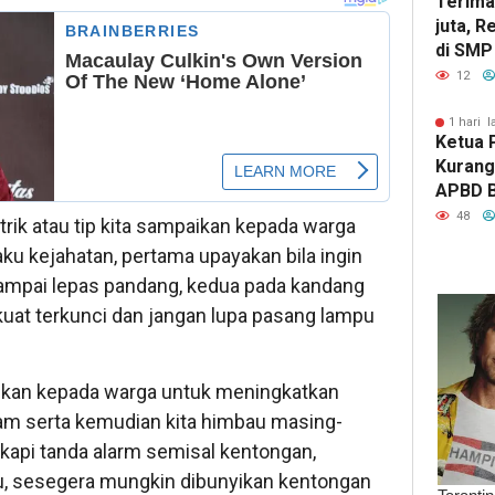
Terima
juta, R
di SMP
Tengah
12
1 hari l
Ketua 
Kurang
APBD 
Kerap 
48
trik atau tip kita sampaikan kepada warga
ku kejahatan, pertama upayakan bila ingin
ampai lepas pandang, kedua pada kandang
uat terkunci dan jangan lupa pasang lampu
kankan kepada warga untuk meningkatkan
lam serta kemudian kita himbau masing-
kapi tanda alarm semisal kentongan,
tu, sesegera mungkin dibunyikan kentongan