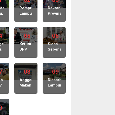
gu
asi
minggu
Pemprov
minggu
Dekranasda
u,
Lampung
Provinsi
lalu
lalu
an
Evaluasi
Lampung
puan
Capaian
Perkuat
san
Retribusi
Industri
4
Daerah
05
Kreatif,
06
2
2
hkan
Semester
Batik
gu
ejutkan..!
minggu
Ketum
minggu
Siapa
s
I 2026,
Keris
a
DPP
Sebenarnya
Perkuat
Jadi
lalu
lalu
a
PWRI
Kuasa
idik
Pendapatan
Etalase
ur
Soroti
Pengguna
ek
Daerah
Wastra
Dugaan
Anggaran
ong
untuk
Khas
B
7
Kebocoran
08
Dalam
09
3
3
an
Dukung
Daerah
 N
Dana
Pembangunan
Pembangunan
gu
ab
minggu
Anggaran
minggu
Disparbud
KDMP,
KDMP?
7
Makan
Lampung
aka
Minta
Publik
lalu
lalu
Rapat
Utara
ggamus.
BPKP
Bertanya-
liharaan
Disdik
Diguncang
-
dan
tanya
55
Tubaba
Dugaan
Kejaksaan
0
Rp743
Anggaran
s
Buka
n
Juta
Fiktif
Kontrak