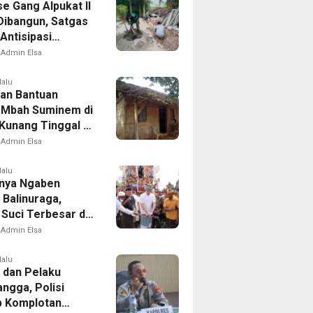
e Gang Alpukat II
Dibangun, Satgas
ntisipasi
an dan Banjir
Admin Elsa
lalu
an Bantuan
. Mbah Suminem di
Kunang Tinggal di
Reyot Tanpa
Admin Elsa
n
lalu
nya Ngaben
 Balinuraga,
 Suci Terbesar di
sia yang
Admin Elsa
dupkan Desa dan
tkan Ikatan
lalu
 dan Pelaku
ga
ngga, Polisi
 Komplotan