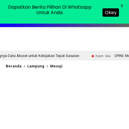
Sabtu, 08 Agu 2026
MENU
X
Dapatkan Berita Pilihan Di Whatsapp
Untuk Anda.
Okey
Kebijakan Tepat Sasaran
OPINI: Mewaspadai Pelaku Pele
3 jam lalu
Beranda
Lampung
Mesuji