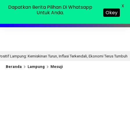
Kamis, 06 Agu 2026
MENU
X
Dapatkan Berita Pilihan Di Whatsapp
Untuk Anda.
Okey
Turun, Inflasi Terkendali, Ekonomi Terus Tumbuh
Ketum 
15 jam lalu
Beranda
Lampung
Mesuji