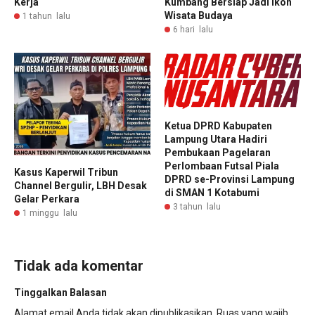
Kerja
Kumbang Bersiap Jadi Ikon
Wisata Budaya
1 tahun lalu
6 hari lalu
Ketua DPRD Kabupaten
Lampung Utara Hadiri
Pembukaan Pagelaran
Perlombaan Futsal Piala
Kasus Kaperwil Tribun
DPRD se-Provinsi Lampung
Channel Bergulir, LBH Desak
di SMAN 1 Kotabumi
Gelar Perkara
3 tahun lalu
1 minggu lalu
Tidak ada komentar
Tinggalkan Balasan
Alamat email Anda tidak akan dipublikasikan.
Ruas yang wajib