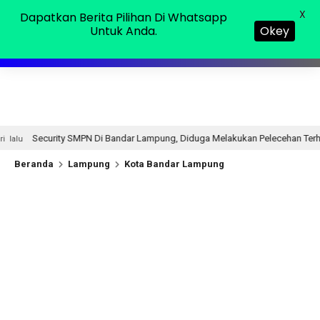
Minggu, 09 Agu 2026
MENU
X
Dapatkan Berita Pilihan Di Whatsapp
Untuk Anda.
Okey
Di Bandar Lampung, Diduga Melakukan Pelecehan Terhadap Puluhan Siswi
Beranda
Lampung
Kota Bandar Lampung