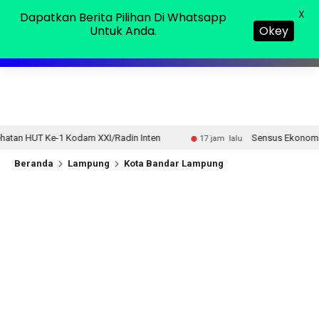
Minggu, 09 Agu 2026
MENU
X
Dapatkan Berita Pilihan Di Whatsapp
Untuk Anda.
Okey
/Radin Inten
Sensus Ekonomi 2026, Pemprov Lampung Te
17 jam lalu
Beranda
Lampung
Kota Bandar Lampung