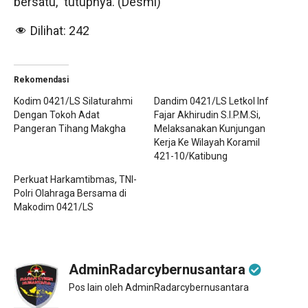
bersatu,” tutupnya. (Desmi)
Dilihat:
242
Rekomendasi
Kodim 0421/LS Silaturahmi
Dandim 0421/LS Letkol Inf
Dengan Tokoh Adat
Fajar Akhirudin S.I.P.M.Si,
Pangeran Tihang Makgha
Melaksanakan Kunjungan
Kerja Ke Wilayah Koramil
421-10/Katibung
Perkuat Harkamtibmas, TNI-
Polri Olahraga Bersama di
Makodim 0421/LS
AdminRadarcybernusantara
Pos lain oleh AdminRadarcybernusantara