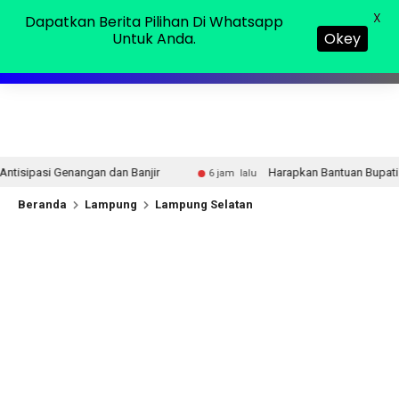
Sabtu, 08 Agu 2026
MENU
X
Dapatkan Berita Pilihan Di Whatsapp
Untuk Anda.
Okey
jir
Harapkan Bantuan Bupati. Mbah Suminem di Abung K
6 jam lalu
Beranda
Lampung
Lampung Selatan