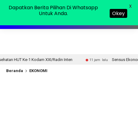
Minggu, 09 Agu 2026
MENU
X
Dapatkan Berita Pilihan Di Whatsapp
Untuk Anda.
Okey
odam XXI/Radin Inten
Sensus Ekonomi 2026, Pemprov La
11 jam lalu
Beranda
EKONOMI