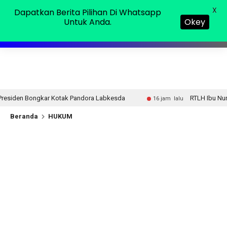
Sabtu, 08 Agu 2026
MENU
X
Dapatkan Berita Pilihan Di Whatsapp
Untuk Anda.
Okey
 Pandora Labkesda
RTLH Ibu Nur Hayati Jadi Simbol Kep
16 jam lalu
Beranda
HUKUM