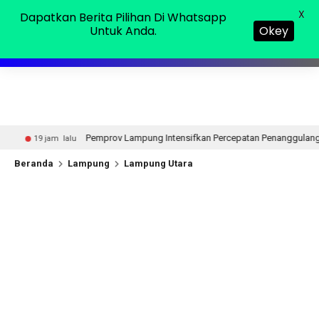
Jumat, 07 Agu 2026
MENU
X
Dapatkan Berita Pilihan Di Whatsapp
Okey
Untuk Anda.
v Lampung Intensifkan Percepatan Penanggulangan Tuberkulosis di Tangga
Beranda
Lampung
Lampung Utara