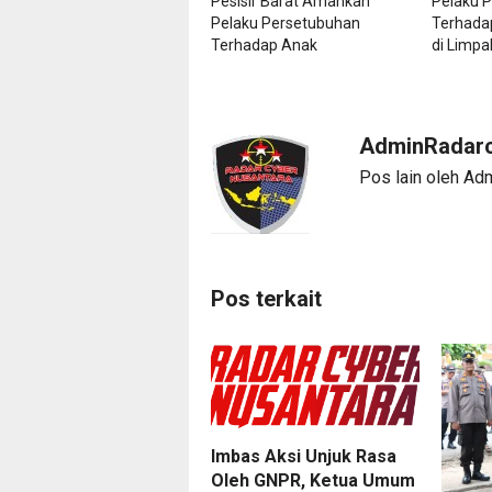
Pesisir Barat Amankan
Pelaku 
Pelaku Persetubuhan
Terhada
Terhadap Anak
di Limpa
AdminRadarc
Pos lain oleh Ad
Pos terkait
Imbas Aksi Unjuk Rasa
Oleh GNPR, Ketua Umum