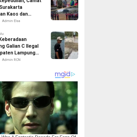
Kepedulian, Camat
Surakarta
an Kaos dan
Latihan Paskibra
Admin Elsa
alu
 Keberadaan
g Galian C Ilegal
upaten Lampung
n, Menggali
Admin RCN
an Atau
uran