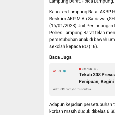
Lampung Barat, Polda Lampung, 
Kapolres Lampung Barat AKBP He
Reskrim AKP M Ari Satriawan,SH
(16/01/2023) Unit Perlindungan
Polres Lampung Barat telah me
persetubuhan anak di bawah umu
sekolah kepada BO (18).
Baca Juga
3 tahun lalu
74
Tekab 308 Presi
Penipuan, Begini
AdminRadarcybernusantara
Adapun kejadian persetubuhan te
korban masih duduk dikelas 6 