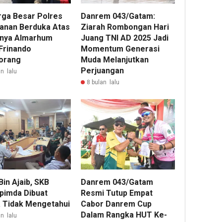
rga Besar Polres
Danrem 043/Gatam:
anan Berduka Atas
Ziarah Rombongan Hari
nya Almarhum
Juang TNI AD 2025 Jadi
 Frinando
Momentum Generasi
orang
Muda Melanjutkan
Perjuangan
n lalu
8 bulan lalu
in Ajaib, SKB
Danrem 043/Gatam
pimda Dibuat
Resmi Tutup Empat
 Tidak Mengetahui
Cabor Danrem Cup
Dalam Rangka HUT Ke-
n lalu