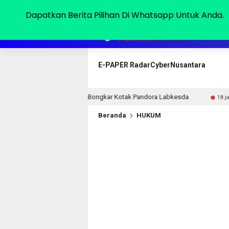
Sabtu, 08 Agu 2026
Dapatkan Berita Pilihan Di Whatsapp Untuk Anda.
HOME
E-PAPER RadarCyberNusantara
esiden Bongkar Kotak Pandora Labkesda
RTLH Ibu Nur H
18 jam lalu
Beranda
HUKUM