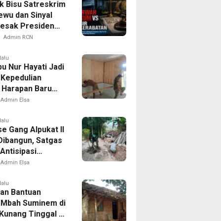
 Bisu Satreskrim
ewu dan Sinyal
esak Presiden
r Kotak Pandora
Admin RCN
sda
lalu
u Nur Hayati Jadi
 Kepedulian
Harapan Baru
 di Bukit Pinang
Admin Elsa
lalu
e Gang Alpukat II
Dibangun, Satgas
ntisipasi
an dan Banjir
Admin Elsa
lalu
an Bantuan
. Mbah Suminem di
Kunang Tinggal di