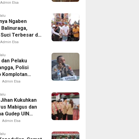
Reyot Tanpa
Admin Elsa
n
lalu
nya Ngaben
 Balinuraga,
 Suci Terbesar di
sia yang
Admin Elsa
dupkan Desa dan
tkan Ikatan
lalu
 dan Pelaku
ga
ngga, Polisi
 Komplotan
tan di Delapan
Admin Elsa
lalu
Jihan Kukuhkan
us Mabigus dan
a Gudep UIN
Intan, Dorong
Admin Elsa
a Perkuat
er Generasi Muda
lalu