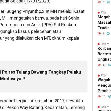
pada Selasa (17/01/2023).
Gubuk 
7
Jamba
ri Sugeng Priyantho,S.IK,MH melalui Kasat
22 jam 
Megah
, MH mengatakan bahwa, pada hari Senin
Massal
 Perempuan dan Anak (PPA) Sat Reskrim
Tradisi
ngungkap kasus pelecehan atau
Indone
8
r yang dilakukan oleh MT, oknum kepala
Menghi
Mereka
22 jam 
Korban
Keluar
Berteta
Ungkap
Kejaha
48
TKP
si Polres Tulang Bawang Tangkap Pelaku
22 jam 
 Modusnya.!!
Wagub 
Pengur
Pembin
Raden 
10
rsebut terjadi sekira tahun 2017, sewaktu
Pramuk
SD di Pekon Way Batang, Kecamatan, Lemong
Karakt
22 jam 