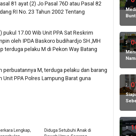
al 81 ayat (2) Jo Pasal 76D atau Pasal 82
ming
Medi
ndang RI No. 23 Tahun 2002 Tentang
Bunt
lalu
Korb
Peni
) pukul 17.00 Wib Unit PPA Sat Reskrim
Ratu
mpin oleh IPDA Baskoro budihardjo SH.,MH
Juta
0
2
Sera
 terduga pelaku M di Pekon Way Batang
ming
Meng
Kasu
Nam
Ke
lalu
Sisw
Peny
erbuatannya M, terduga pelaku dan barang
Gug
Pols
di
an Unit PPA Polres Lampung Barat guna
Ged
SPM
0
2
Tata
SMA
ming
Siap
1
Sebe
Sem
lalu
Kuas
Tan
Pen
Tiba
Ang
tiba
Dal
1
1
Lolo
erkara Lengkap,
Diduga Setubuhi Anak di
Pem
dan