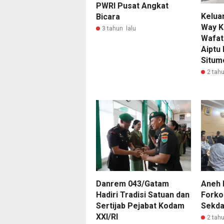
PWRI Pusat Angkat
Kelua
Bicara
Way K
3 tahun lalu
Wafat
Aiptu
Situm
2 tahu
Danrem 043/Gatam
Aneh B
Hadiri Tradisi Satuan dan
Forko
Sertijab Pejabat Kodam
Sekda
XXI/RI
2 tahu