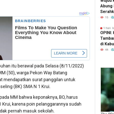
Wujud 
Abung 
Serahk
Tinjau 
15
1 hari l
OPINI:
Tamban
di Kab
Selata
44
Kekaya
Kehanc
uhan itu berawal pada Selasa (8/11/2022)
MM (50), warga Pekon Way Batang
t mendapatkan surat panggilan untuk
eling (BK) SMA N 1 Krui.
epada MM bahwa keponaknya, BO, harus
1 Krui, karena poin pelanggarannya sudah
idak pernah masuk sekolah.