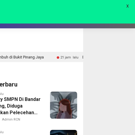
X
AGAM
LIVE 🔴
ya
Drainase Gang Alpukat II Terus Dibangun, Satgas TMM
21 jam lalu
erbaru
alu
ty SMPN Di Bandar
g, Diduga
kan Pelecehan
ap Puluhan Siswi
Admin RCN
alu