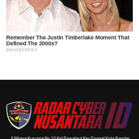
Jl Wijaya Kusuma No 10 Kel Rawalaut Kec Enggal Kota Bandar