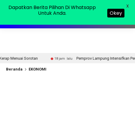
Jumat, 07 Agu 2026
MENU
X
Dapatkan Berita Pilihan Di Whatsapp
Untuk Anda.
Okey
Pemprov Lampung Intensifkan Percepatan Penanggulang
18 jam lalu
Beranda
EKONOMI