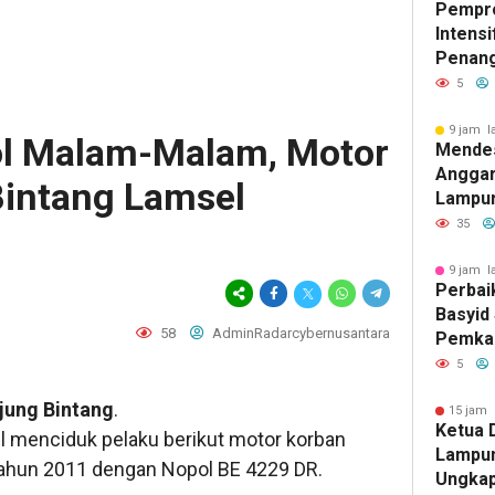
Pempr
Intens
Penan
Tuberk
5
Tangg
9 jam l
ol Malam-Malam, Motor
Mendes
Anggar
Bintang Lamsel
Lampur
Pribadi
35
9 jam l
Perbai
Basyid
58
AdminRadarcybernusantara
Pemka
Selata
5
Mobili
jung Bintang
.
Aman 
15 jam 
Ketua
il menciduk pelaku berikut motor korban
Lampun
tahun 2011 dengan Nopol BE 4229 DR.
Ungkap 