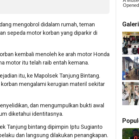
Galer
edang mengobrol didalam rumah, teman
an sepeda motor korban yang diparkir di
korban kembali menoleh ke arah motor Honda
na motor itu telah raib entah kemana.
jadian itu, ke Mapolsek Tanjung Bintang.
 korban mengalami kerugian materil sekitar
penyelidikan, dan mengumpulkan bukti awal
m diketahui identitasnya.
Popul
sek Tanjung bintang dipimpin Iptu Sugianto
 pelaku dan langsung dilakukan penangkapan.
0
3