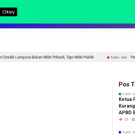
Okey
LAMPUNG I
LAMPUNG II
NASIONAL
DPRD
HUKUM
R
Milik Pribadi, Tapi Milik Publik
Perbaikan Jalan RA Bas
9 jam lalu
Pos T
5 jam l
Ketua 
Kurang
APBD 
Kerap 
29
9 jam l