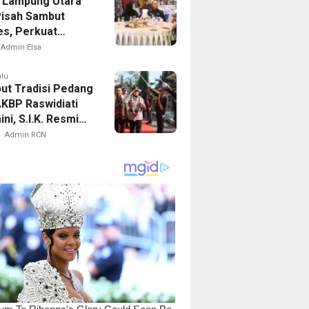
 Lampung Utara
Pisah Sambut
es, Perkuat
i Jaga Kamtibmas
Admin Elsa
alu
ut Tradisi Pedang
AKBP Raswidiati
ni, S.I.K. Resmi
Kapolres Lampung
Admin RCN