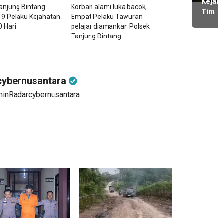
ming
Keja
Bare
anjung Bintang
Korban alami luka bacok,
Proy
Tim
Imig
lalu
 9 Pelaku Kejahatan
Empat Pelaku Tawuran
BOS
Kota
 Hari
pelajar diamankan Polsek
SMA
Didu
Tanjung Bintang
2 Li
Main
Lam
Dobe
Bara
Ang
Didu
ybernusantara
Tan
Komi
minRadarcybernusantara
Bend
Lam
Menj
Wak
Ran
Jaba