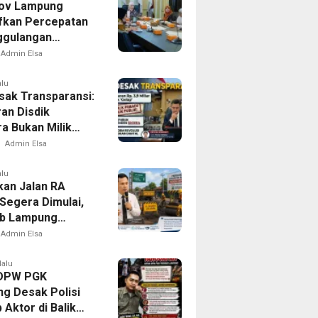
ov Lampung
ifkan Percepatan
ggulangan
ulosis di
Admin Elsa
amus
alu
ak Transparansi:
an Disdik
a Bukan Milik
, Tapi Milik Publik
Admin Elsa
alu
kan Jalan RA
 Segera Dimulai,
b Lampung
n Pastikan
Admin Elsa
tas Warga Lebih
dan Nyaman
lalu
 DPW PGK
g Desak Polisi
Aktor di Balik