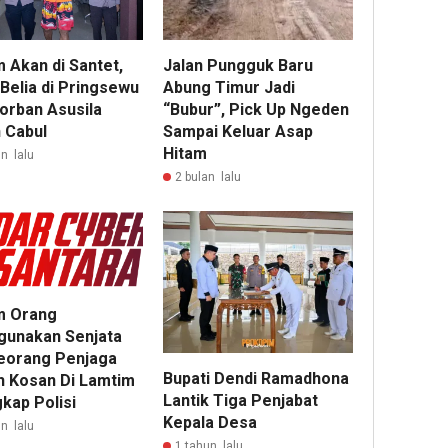
Jalan Pungguk Baru
 Akan di Santet,
Abung Timur Jadi
Belia di Pringsewu
“Bubur”, Pick Up Ngeden
Korban Asusila
Sampai Keluar Asap
 Cabul
Hitam
n lalu
2 bulan lalu
m Orang
unakan Senjata
Seorang Penjaga
Bupati Dendi Ramadhona
 Kosan Di Lamtim
Lantik Tiga Penjabat
kap Polisi
Kepala Desa
n lalu
1 tahun lalu