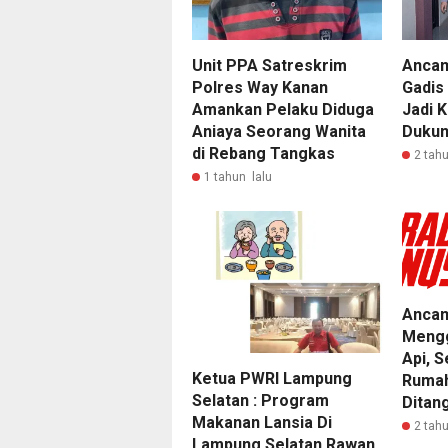
Unit PPA Satreskrim
Ancam
Polres Way Kanan
Gadis 
Amankan Pelaku Diduga
Jadi 
Aniaya Seorang Wanita
Dukun
di Rebang Tangkas
2 tahu
1 tahun lalu
Anca
Mengg
Api, 
Ketua PWRI Lampung
Rumah
Selatan : Program
Ditang
Makanan Lansia Di
2 tahu
Lampung Selatan Rawan