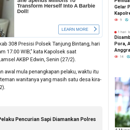
Pemda
Gelar 
Kapolr
Sinerg
9
1 hari l
Disamb
ab 308 Presisi Polsek Tanjung Bintang, hari
Pora, 
Anggrai
am 17.00 WIB,” kata Kapolsek saat
Jabat 
14
Lamsel AKBP Edwin, Senin (27/2).
Utara
 awal mula penangkapan pelaku, waktu itu
teman wanitanya yang masih satu desa kira-
2).
Pelaku Pencurian Sapi Diamankan Polres