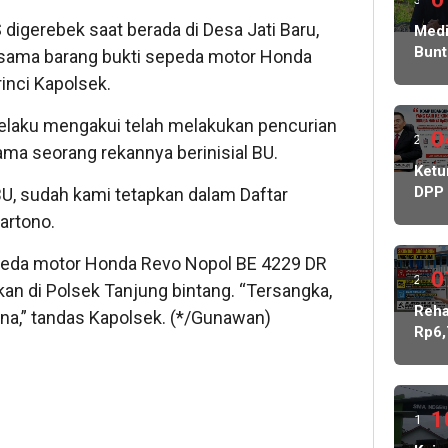
digerebek saat berada di Desa Jati Baru,
ming
Medi
Bunt
sama barang bukti sepeda motor Honda
lalu
Korb
rinci Kapolsek.
Peni
Ratu
, pelaku mengakui telah melakukan pencurian
Juta
0
2
ma seorang rekannya berinisial BU.
Sera
ming
Ket
Kasu
DPP
 BU, sudah kami tetapkan dalam Daftar
Ke
lalu
PWR
Peny
artono.
Soro
Pols
Dug
Ged
sepeda motor Honda Revo Nopol BE 4229 DR
Keb
0
2
Tata
an di Polsek Tanjung bintang. “Tersangka,
Dan
ming
Reh
na,” tandas Kapolsek. (*/Gunawan)
KDM
Rp6,
Mint
lalu
M,
BPK
Peme
dan
Rp2
Keja
Juta
1
1
Buk
Jala
Kont