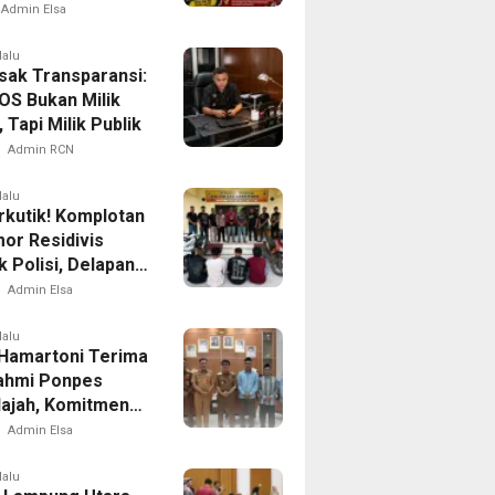
han Aksi Damai
Admin Elsa
n JPK: “Jangan
n Demokrasi
lalu
ak Transparansi:
idasi”
OS Bukan Milik
, Tapi Milik Publik
Admin RCN
lalu
rkutik! Komplotan
or Residivis
 Polisi, Delapan
uranmordi
Admin Elsa
uro Terungkap
lalu
 Hamartoni Terima
rahmi Ponpes
Najah, Komitmen
 Pendidikan
Admin Elsa
maan
lalu