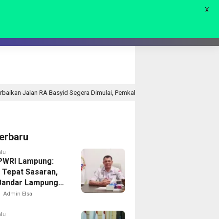
X
AGAM
LIVE 🔴
yid Segera Dimulai, Pemkab Lampung Selatan Pastikan Mobilitas Warga Leb
erbaru
alu
PWRI Lampung:
 Tepat Sasaran,
Bandar Lampung
Menuai Sorotan
Admin Elsa
alu