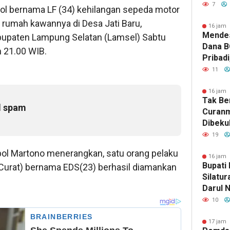
Kericu
7
ol bernama LF (34) kehilangan sepeda motor
PGK da
s rumah kawannya di Desa Jati Baru,
Biarka
16 jam 
Mendes
bupaten Lampung Selatan (Lamsel) Sabtu
Diintim
Dana B
m 21.00 WIB.
Pribadi
11
16 jam 
Tak Be
l spam
Curanm
Dibekuk
Aksi C
19
Candip
ol Martono menerangkan, satu orang pelaku
16 jam 
Bupati
Curat) bernama EDS(23) berhasil diamankan
Silatu
Darul 
Dukung
10
Keaga
17 jam 