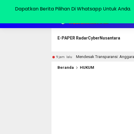
Jumat, 07 Agu 2026
Dapatkan Berita Pilihan Di Whatsapp Untuk Anda.
HOME
E-PAPER RadarCyberNusantara
s
Mendesak Transparansi: Anggaran Disdik Lampura Bukan 
9 jam lalu
Beranda
HUKUM