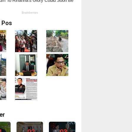
i Pos
er
1
02
03
2
2