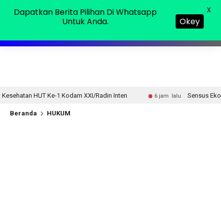
Minggu, 09 Agu 2026
MENU
X
Dapatkan Berita Pilihan Di Whatsapp
Untuk Anda.
Okey
dam XXI/Radin Inten
Sensus Ekonomi 2026, Pemprov Lamp
6 jam lalu
Beranda
HUKUM