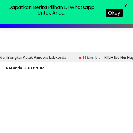
Sabtu, 08 Agu 2026
MENU
X
Dapatkan Berita Pilihan Di Whatsapp
Untuk Anda.
Okey
a Labkesda
RTLH Ibu Nur Hayati Jadi Simbol Kepedulian
16 jam lalu
Beranda
EKONOMI