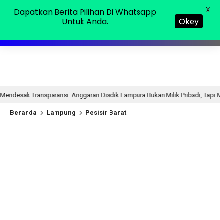
Jumat, 07 Agu 2026
MENU
X
Dapatkan Berita Pilihan Di Whatsapp
Untuk Anda.
Okey
Anggaran Disdik Lampura Bukan Milik Pribadi, Tapi Milik Publik
15 j
Beranda
Lampung
Pesisir Barat