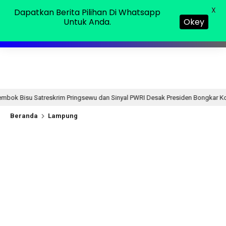
Sabtu, 08 Agu 2026
MENU
X
Dapatkan Berita Pilihan Di Whatsapp
Untuk Anda.
Okey
m Pringsewu dan Sinyal PWRI Desak Presiden Bongkar Kotak Pandora Labkes
Beranda
Lampung