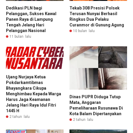
Dedikasi PLN bagi
Tekab 308 Presisi Polsek
Pelanggan, Sukses Kawal
Terusan Nunyai Berhasil
Panen Raya di Lampung
Ringkus Dua Pelaku
Tengah Jelang Hari
Curanmor di Gunung Agung
Pelanggan Nasional
10 bulan lalu
11 bulan lalu
Ujang Nurjaya Ketua
Pokdarkamtibmas
Bhayangkara Cikupa
Menghimbau Kepada Warga
Dinas PUPR Diduga Tutup
Harus Jaga Keamanan
Mata, Anggaran
Jelang Hari Raya Idul Fitri
Pemeliharaan Rusunawa Di
1445 H
Kota Balam Dipertanyakan
2 tahun lalu
2 tahun lalu