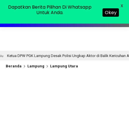
Kamis, 06 Agu 2026
MENU
X
Dapatkan Berita Pilihan Di Whatsapp
Untuk Anda.
Okey
ng Desak Polisi Ungkap Aktor di Balik Kericuhan Aksi Damai PGK dan JPK: “
Beranda
Lampung
Lampung Utara