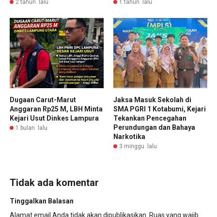
2 tahun lalu
1 tahun lalu
Dugaan Carut-Marut
Jaksa Masuk Sekolah di
Anggaran Rp25 M, LBH Minta
SMA PGRI 1 Kotabumi, Kejari
Kejari Usut Dinkes Lampura
Tekankan Pencegahan
Perundungan dan Bahaya
1 bulan lalu
Narkotika
3 minggu lalu
Tidak ada komentar
Tinggalkan Balasan
Alamat email Anda tidak akan dipublikasikan.
Ruas yang wajib