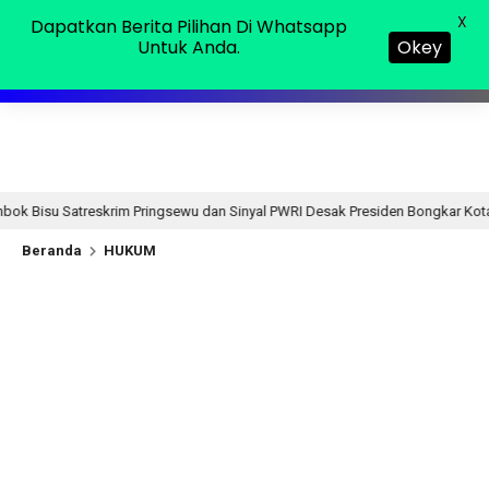
Sabtu, 08 Agu 2026
MENU
X
Dapatkan Berita Pilihan Di Whatsapp
Untuk Anda.
Okey
ringsewu dan Sinyal PWRI Desak Presiden Bongkar Kotak Pandora Labkesda
Beranda
HUKUM