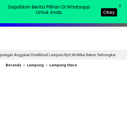
Senin, 10 Agu 2026
MENU
X
Dapatkan Berita Pilihan Di Whatsapp
Untuk Anda.
Okey
kbud Lampura Rp3,96 Miliar Belum Terbongkar
Danrem 
11 jam lalu
Beranda
Lampung
Lampung Utara