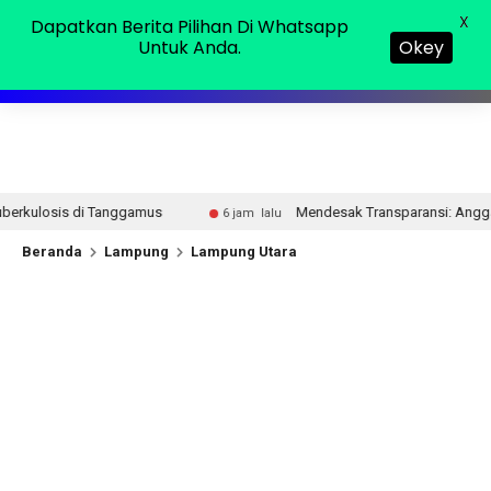
Jumat, 07 Agu 2026
MENU
X
Dapatkan Berita Pilihan Di Whatsapp
Untuk Anda.
Okey
s
Mendesak Transparansi: Anggaran Disdik Lampura Bukan M
6 jam lalu
Beranda
Lampung
Lampung Utara