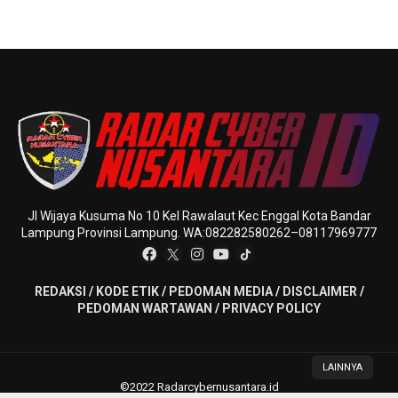
Jl Wijaya Kusuma No 10 Kel Rawalaut Kec Enggal Kota Bandar
Lampung Provinsi Lampung. WA:082282580262–08117969777
REDAKSI
/
KODE ETIK
/
PEDOMAN MEDIA
/
DISCLAIMER
/
PEDOMAN WARTAWAN
/
PRIVACY POLICY
LAINNYA
©2022 Radarcybernusantara.id