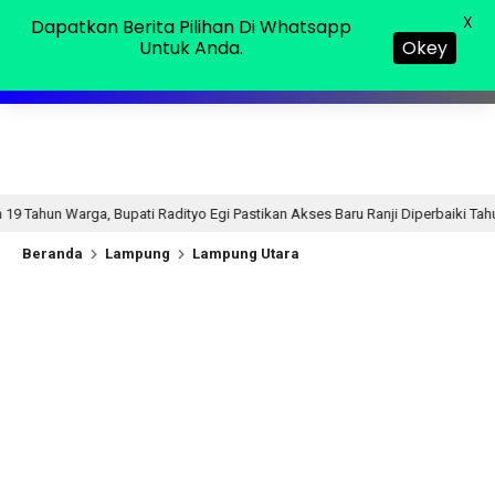
Senin, 10 Agu 2026
MENU
X
Dapatkan Berita Pilihan Di Whatsapp
Untuk Anda.
Okey
ati Radityo Egi Pastikan Akses Baru Ranji Diperbaiki Tahun Ini
15 jam 
Beranda
Lampung
Lampung Utara