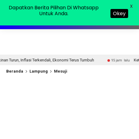
Kamis, 06 Agu 2026
MENU
X
Dapatkan Berita Pilihan Di Whatsapp
Untuk Anda.
Okey
kendali, Ekonomi Terus Tumbuh
Ketum DPP LSM Tunas Ban
15 jam lalu
Beranda
Lampung
Mesuji