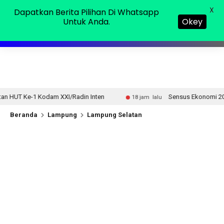
Minggu, 09 Agu 2026
MENU
X
Dapatkan Berita Pilihan Di Whatsapp
Untuk Anda.
Okey
/Radin Inten
Sensus Ekonomi 2026, Pemprov Lampung Te
18 jam lalu
Beranda
Lampung
Lampung Selatan