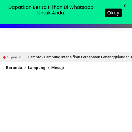
Jumat, 07 Agu 2026
MENU
X
Dapatkan Berita Pilihan Di Whatsapp
Okey
Untuk Anda.
ov Lampung Intensifkan Percepatan Penanggulangan Tuberkulosis di Tangg
Beranda
Lampung
Mesuji