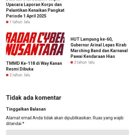
Upacara Laporan Korps dan
Pelantikan Kenaikan Pangkat
Periode 1 April 2025
1 tahun lalu
HUT Lampung ke-60,
Gubernur Arinal Lepas Kirab
Marching Band dan Karnaval
Pawai Kendaraan Hias
2 tahun lalu
TMMD Ke-118 di Way Kanan
Resmi Dibuka
2 tahun lalu
Tidak ada komentar
Tinggalkan Balasan
Alamat email Anda tidak akan dipublikasikan.
Ruas yang wajib
ditandai
*