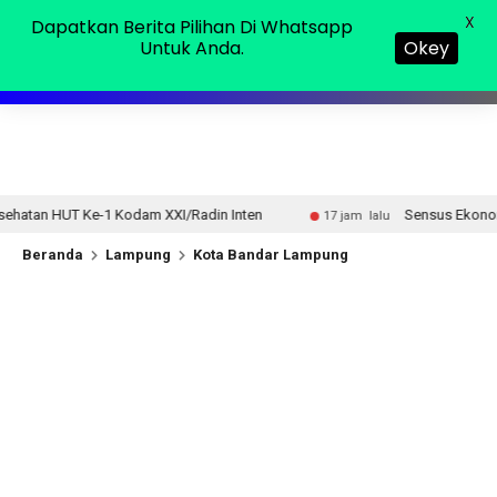
Minggu, 09 Agu 2026
MENU
X
Dapatkan Berita Pilihan Di Whatsapp
Untuk Anda.
Okey
/Radin Inten
Sensus Ekonomi 2026, Pemprov Lampung Te
17 jam lalu
Beranda
Lampung
Kota Bandar Lampung