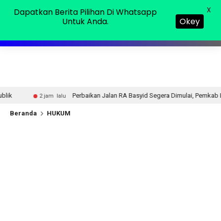
Kamis, 06 Agu 2026
MENU
X
Dapatkan Berita Pilihan Di Whatsapp
Untuk Anda.
Okey
Perbaikan Jalan RA Basyid Segera Dimulai, Pemkab Lampung Selatan Pastik
Beranda
HUKUM