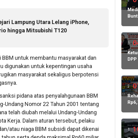
ming
Medi
Bunt
lalu
ejari Lampung Utara Lelang iPhone,
Korb
Peni
io hingga Mitsubishi T120
Ratu
Juta
0
3
Sera
ming
Ket
Kasu
di BBM untuk membantu masyarakat dan
DPP
Ke
lalu
stru digunakan untuk kepentingan usaha
PWR
Peny
Soro
rugikan masyarakat sekaligus berpotensi
Pols
Dug
Ged
gasnya.
Keb
0
2
Tata
Dan
 sanksi pidana atas penyalahgunaan BBM
ming
Reh
KDM
Rp6,
ang-Undang Nomor 22 Tahun 2001 tentang
Mint
lalu
M,
BPK
na telah diubah melalui Undang-Undang
Peme
dan
a Kerja. Dalam aturan tersebut, pelaku
Rp2
Keja
Juta
1
n/atau niaga BBM subsidi dapat dikenai
1
Buk
Jala
 tahun serta denda maksimal Rp60 miliar.
Kont