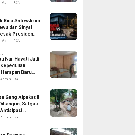
ap Puluhan Siswi
Admin RCN
alu
 Bisu Satreskrim
ewu dan Sinyal
esak Presiden
r Kotak Pandora
Admin RCN
sda
alu
u Nur Hayati Jadi
 Kepedulian
Harapan Baru
 di Bukit Pinang
Admin Elsa
alu
e Gang Alpukat II
Dibangun, Satgas
ntisipasi
an dan Banjir
Admin Elsa
alu