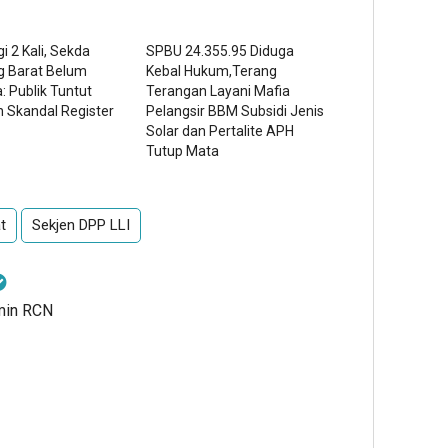
i 2 Kali, Sekda
SPBU 24.355.95 Diduga
 Barat Belum
Kebal Hukum,Terang
: Publik Tuntut
Terangan Layani Mafia
 Skandal Register
Pelangsir BBM Subsidi Jenis
Solar dan Pertalite APH
Tutup Mata
t
Sekjen DPP LLI
dmin RCN