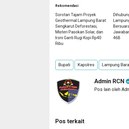
Rekomendasi
Sorotan Tajam Proyek
Dihubung
Geothermal Lampung Barat:
Lampung
Sengkarut Deforestasi,
Bersuara
Misteri Pasokan Solar, dan
Jawaban
Ironi Ganti Rugi Kopi Rp40
46B
Ribu
Bupati
Kapolres
Lampung Bara
Admin RCN
Pos lain oleh A
Pos terkait