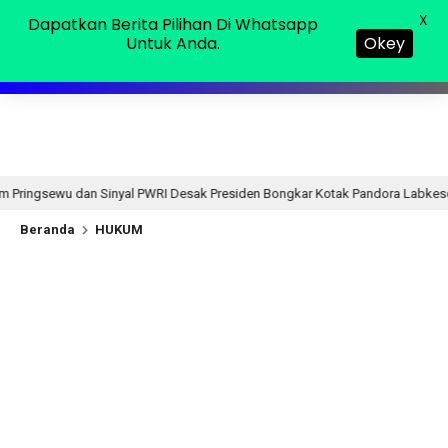
Minggu, 09 Agu 2026
MENU
X
Dapatkan Berita Pilihan Di Whatsapp
Untuk Anda.
Okey
l PWRI Desak Presiden Bongkar Kotak Pandora Labkesda
1 hari lalu
Beranda
HUKUM