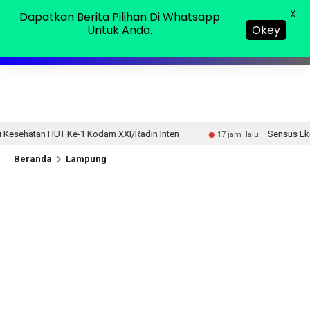
Minggu, 09 Agu 2026
MENU
X
Dapatkan Berita Pilihan Di Whatsapp
Untuk Anda.
Okey
m XXI/Radin Inten
Sensus Ekonomi 2026, Pemprov Lampu
17 jam lalu
Beranda
Lampung