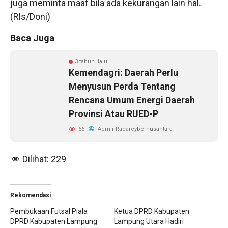
juga meminta maaf bila ada kekurangan lain hal.
(Rls/Doni)
Baca Juga
3 tahun lalu
Kemendagri: Daerah Perlu
Menyusun Perda Tentang
Rencana Umum Energi Daerah
Provinsi Atau RUED-P
66
AdminRadarcybernusantara
Dilihat:
229
Rekomendasi
Pembukaan Futsal Piala
Ketua DPRD Kabupaten
DPRD Kabupaten Lampung
Lampung Utara Hadiri