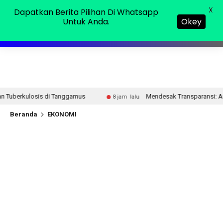
Jumat, 07 Agu 2026
MENU
X
Dapatkan Berita Pilihan Di Whatsapp
Untuk Anda.
Okey
ggamus
Mendesak Transparansi: Anggaran Disdik Lampura B
8 jam lalu
Beranda
EKONOMI