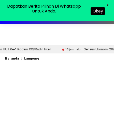
Minggu, 09 Agu 2026
MENU
X
Dapatkan Berita Pilihan Di Whatsapp
Untuk Anda.
Okey
/Radin Inten
Sensus Ekonomi 2026, Pemprov Lampung Te
15 jam lalu
Beranda
Lampung