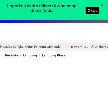
Sabtu, 08 Agu 2026
MENU
X
Dapatkan Berita Pilihan Di Whatsapp
Untuk Anda.
Okey
ndora Labkesda
RTLH Ibu Nur Hayati Jadi Simbol Kepedu
19 jam lalu
Beranda
Lampung
Lampung Utara