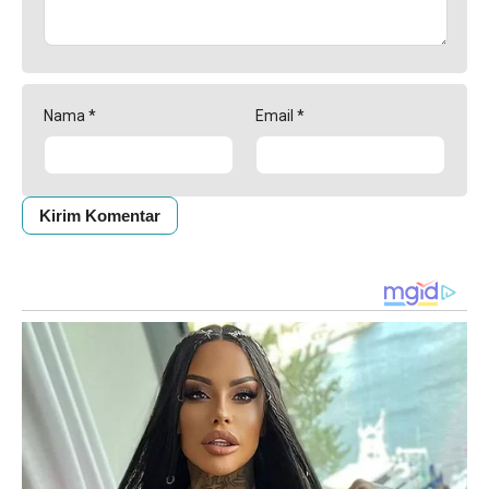
Nama
*
Email
*