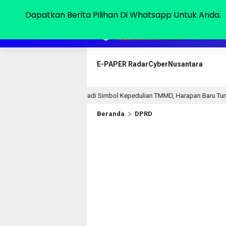
Sabtu, 08 Agu 2026
Dapatkan Berita Pilihan Di Whatsapp Untuk Anda.
HOME
E-PAPER RadarCyberNusantara
ayati Jadi Simbol Kepedulian TMMD, Harapan Baru Tumbuh di Bukit Pinang Ja
Beranda
DPRD