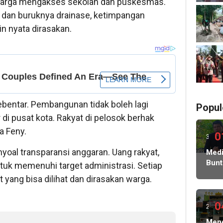
 warga mengakses sekolah dan puskesmas.
dan buruknya drainase, ketimpangan
 nyata dirasakan.
bentar. Pembangunan tidak boleh lagi
Popul
di pusat kota. Rakyat di pelosok berhak
a Feny.
0
3
enyoal transparansi anggaran. Uang rakyat,
ming
Medi
Bunt
ntuk memenuhi target administrasi. Setiap
lalu
Korb
 yang bisa dilihat dan dirasakan warga.
Peni
Ratu
Juta
0
2
Sera
ming
Meng