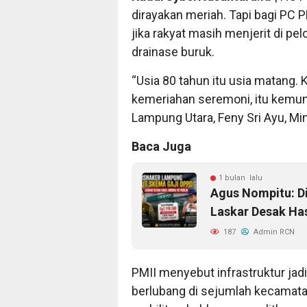
dirayakan meriah. Tapi bagi PC 
jika rakyat masih menjerit di pe
drainase buruk.
“Usia 80 tahun itu usia matang.
kemeriahan seremoni, itu kemu
Lampung Utara, Feny Sri Ayu, Mi
Baca Juga
1 bulan lalu
Agus Nompitu: D
Laskar Desak Has
187
Admin RCN
PMII menyebut infrastruktur jad
berlubang di sejumlah kecama