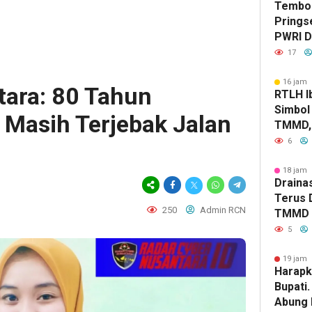
Tembok
Prings
PWRI D
Bongka
17
Labke
16 jam 
ara: 80 Tahun
RTLH Ib
Simbol
 Masih Terjebak Jalan
TMMD, 
Tumbuh
6
Jaya
18 jam 
Drainas
Terus 
250
Admin RCN
TMMD A
Genang
5
19 jam 
Harapk
Bupati
Abung 