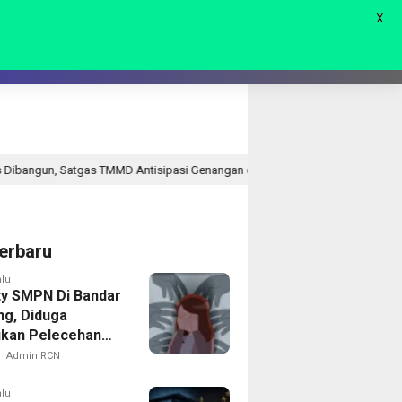
X
AGAM
LIVE 🔴
D Antisipasi Genangan dan Banjir
Harapkan Bantuan Bu
19 jam lalu
erbaru
alu
ty SMPN Di Bandar
g, Diduga
kan Pelecehan
ap Puluhan Siswi
Admin RCN
alu