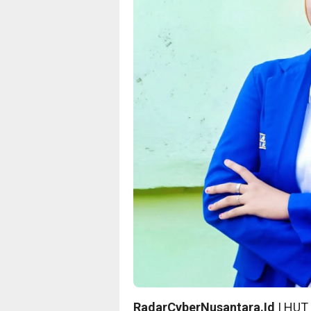
RadarCyberNusantara.Id
| HUT