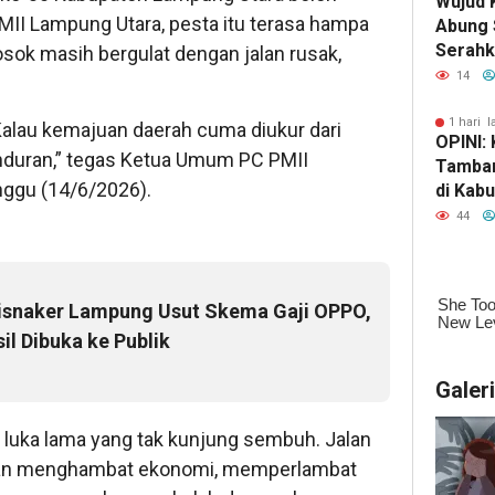
Wujud 
PMII Lampung Utara, pesta itu terasa hampa
Abung 
Serahk
losok masih bergulat dengan jalan rusak,
Tinjau 
14
1 hari l
 Kalau kemajuan daerah cuma diukur dari
OPINI:
nduran,” tegas Ketua Umum PC PMII
Tamban
nggu (14/6/2026).
di Kab
Selata
44
Kekaya
Kehanc
isnaker Lampung Usut Skema Gaji OPPO,
il Dibuka ke Publik
Galer
i luka lama yang tak kunjung sembuh. Jalan
tan menghambat ekonomi, memperlambat