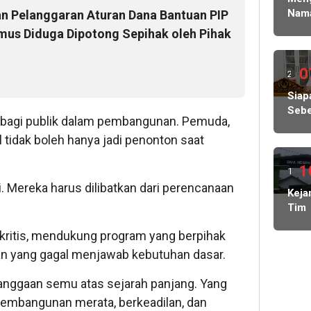
Kasu
Nam
an Pelanggaran Aturan Dana Bantuan PIP
Ke
lalu
Sisw
Peny
mus Diduga Dipotong Sepihak oleh Pihak
Gug
Pols
di
Ged
SPM
0
2
Tata
SMA
ming
Siap
1
Sebe
Sem
lalu
 bagi publik dalam pembangunan. Pemuda,
Kuas
Tan
 tidak boleh hanya jadi penonton saat
Pen
Tiba
Ang
tiba
Dal
1
1
Lolo
Pem
. Mereka harus dilibatkan dari perencanaan
dan
ming
Keja
KDM
Mas
Tim
Publ
lalu
Kela
BOS
Bert
 kritis, mendukung program yang berpihak
SMA
tany
2 Li
an yang gagal menjawab kebutuhan dasar.
Lam
Bara
anggaan semu atas sejarah panjang. Yang
Didu
 pembangunan merata, berkeadilan, dan
Tan