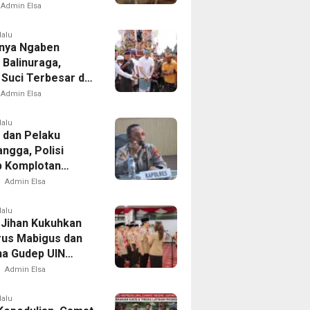
Reyot Tanpa
Admin Elsa
n
lalu
nya Ngaben
 Balinuraga,
 Suci Terbesar di
sia yang
Admin Elsa
dupkan Desa dan
tkan Ikatan
lalu
 dan Pelaku
ga
ngga, Polisi
 Komplotan
tan di Delapan
Admin Elsa
lalu
Jihan Kukuhkan
us Mabigus dan
a Gudep UIN
Intan, Dorong
Admin Elsa
a Perkuat
er Generasi Muda
lalu