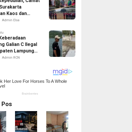
Kepedulian, Camat
Surakarta
an Kaos dan
Latihan Paskibra
Admin Elsa
alu
 Keberadaan
g Galian C Ilegal
upaten Lampung
n, Menggali
Admin RCN
an Atau
uran
i Pos