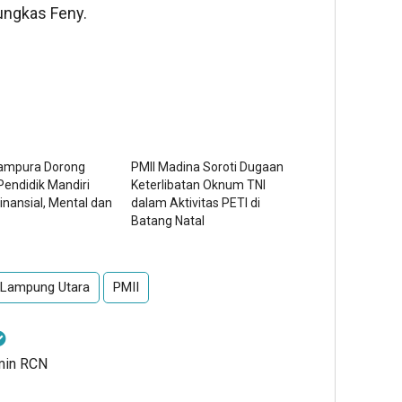
ungkas Feny.
Komi
Bend
Lam
Menj
Wak
Ran
Jaba
Lampura Dorong
PMII Madina Soroti Dugaan
endidik Mandiri
Keterlibatan Oknum TNI
inansial, Mental dan
dalam Aktivitas PETI di
Batang Natal
Lampung Utara
PMII
dmin RCN