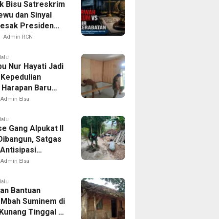
 Bisu Satreskrim
ewu dan Sinyal
esak Presiden
r Kotak Pandora
Admin RCN
sda
lalu
u Nur Hayati Jadi
 Kepedulian
Harapan Baru
 di Bukit Pinang
Admin Elsa
lalu
e Gang Alpukat II
Dibangun, Satgas
ntisipasi
an dan Banjir
Admin Elsa
lalu
an Bantuan
. Mbah Suminem di
Kunang Tinggal di