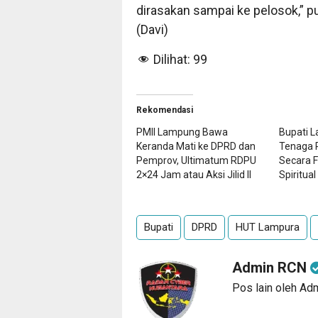
dirasakan sampai ke pelosok,” p
(Davi)
Dilihat:
99
Rekomendasi
PMII Lampung Bawa
Bupati 
Keranda Mati ke DPRD dan
Tenaga P
Pemprov, Ultimatum RDPU
Secara F
2×24 Jam atau Aksi Jilid II
Spiritual
Bupati
DPRD
HUT Lampura
Admin RCN
Pos lain oleh A