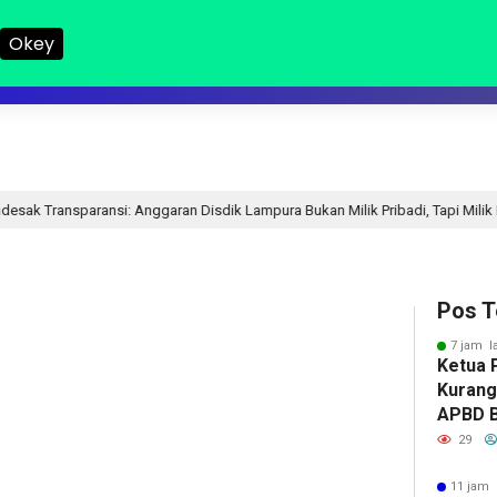
Okey
LAMPUNG I
LAMPUNG II
NASIONAL
DPRD
HUKUM
R
garan Disdik Lampura Bukan Milik Pribadi, Tapi Milik Publik
11 jam 
Pos T
7 jam l
Ketua 
Kurang
APBD 
Kerap 
29
11 jam 