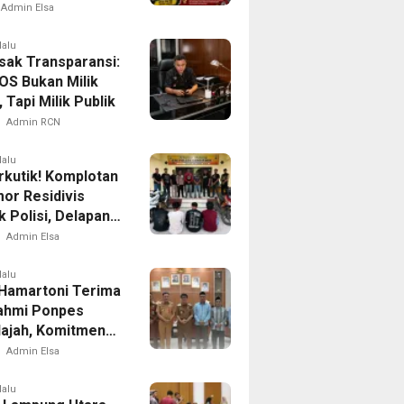
han Aksi Damai
Admin Elsa
n JPK: “Jangan
n Demokrasi
lalu
ak Transparansi:
idasi”
OS Bukan Milik
, Tapi Milik Publik
Admin RCN
lalu
rkutik! Komplotan
or Residivis
 Polisi, Delapan
uranmordi
Admin Elsa
uro Terungkap
lalu
 Hamartoni Terima
rahmi Ponpes
Najah, Komitmen
 Pendidikan
Admin Elsa
maan
lalu