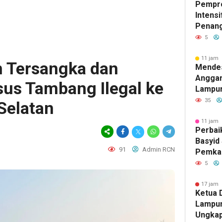
Pempr
Intens
Penan
Tuberk
5
Tangg
11 jam 
n Tersangka dan
Mendes
Anggar
sus Tambang Ilegal ke
Lampur
Pribadi
35
Selatan
11 jam 
Perbai
Basyid
91
Admin RCN
Pemka
Selata
5
Mobili
Aman 
17 jam 
Ketua
Lampun
Ungkap 