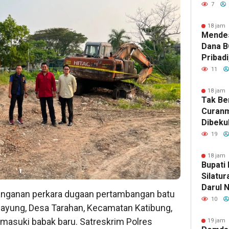
Kericu
7
PGK da
Biarka
18 jam 
Mendes
Diintim
Dana B
Pribadi
11
18 jam 
Tak Be
Curanm
Dibekuk
Aksi C
19
Candip
18 jam 
Bupati
Silatu
Darul 
anganan perkara dugaan pertambangan batu
Dukung
10
Payung, Desa Tarahan, Kecamatan Katibung,
Keaga
asuki babak baru. Satreskrim Polres
19 jam 