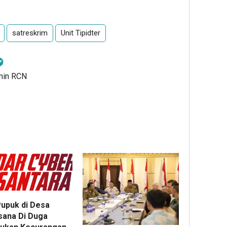
satreskrim
Unit Tipidter
dmin RCN
Pupuk di Desa
sana Di Duga