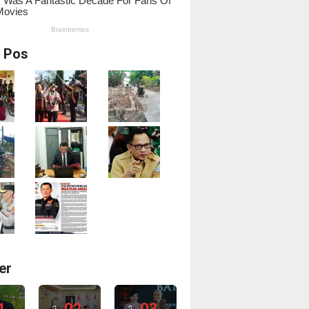
i Pos
er
1
02
03
2
2