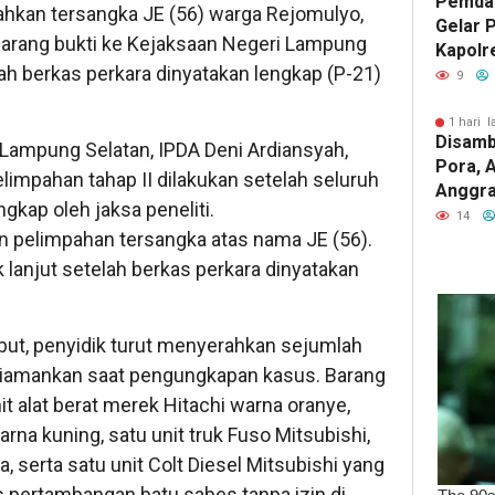
Pemda
hkan tersangka JE (56) warga Rejomulyo,
Gelar 
arang bukti ke Kejaksaan Negeri Lampung
Kapolr
lah berkas perkara dinyatakan lengkap (P-21)
Sinerg
9
1 hari l
Disamb
s Lampung Selatan, IPDA Deni Ardiansyah,
Pora, 
limpahan tahap II dilakukan setelah seluruh
Anggrai
gkap oleh jaksa peneliti.
Jabat 
14
an pelimpahan tersangka atas nama JE (56).
Utara
 lanjut setelah berkas perkara dinyatakan
but, penyidik turut menyerahkan sejumlah
diamankan saat pengungkapan kasus. Barang
nit alat berat merek Hitachi warna oranye,
arna kuning, satu unit truk Fuso Mitsubishi,
, serta satu unit Colt Diesel Mitsubishi yang
s pertambangan batu sabes tanpa izin di