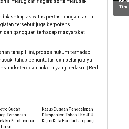
tensi merugikan negara serta merusak
ming
Keja
Bare
Proy
Tim
Imig
lalu
BOS
Kota
ak setiap aktivitas pertambangan tanpa
SMA
Didu
egiatan tersebut juga berpotensi
2 Li
Main
Lam
n dan gangguan terhadap masyarakat
Dobe
Bara
Ang
Didu
Tan
han tahap II ini, proses hukum terhadap
Komi
masuki tahap penuntutan dan selanjutnya
Bend
sesuai ketentuan hukum yang berlaku. | Red.
Lam
Menj
Wak
Ran
Jaba
Metro Sudah
Kasus Dugaan Penggelapan
ap Tersangka
Dilimpahkan Tahap II Ke JPU
elaku Pembunuhan
Kejari Kota Bandar Lampung
 Timur