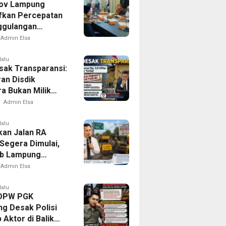
ov Lampung
ifkan Percepatan
ggulangan
ulosis di
Admin Elsa
amus
lalu
ak Transparansi:
an Disdik
a Bukan Milik
, Tapi Milik Publik
Admin Elsa
lalu
kan Jalan RA
 Segera Dimulai,
b Lampung
n Pastikan
Admin Elsa
tas Warga Lebih
dan Nyaman
lalu
 DPW PGK
g Desak Polisi
Aktor di Balik