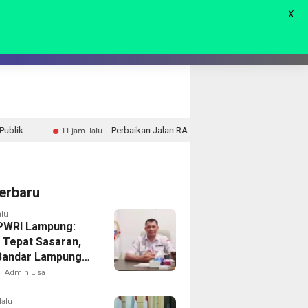
X
AGAM
LIVE 🔴
Perbaikan Jalan RA Basyid Segera Dimulai, Pemkab Lampung Selatan P
lalu
erbaru
alu
PWRI Lampung:
 Tepat Sasaran,
Bandar Lampung
Menuai Sorotan
Admin Elsa
lalu