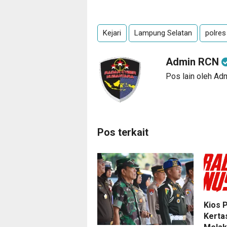
Kejari
Lampung Selatan
polres
Admin RCN
Pos lain oleh A
Pos terkait
Kios 
Kerta