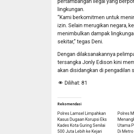
pertambangan ilegal yang berpo
lingkungan.
“Kami berkomitmen untuk menind
izin. Selain merugikan negara, k
menimbulkan dampak lingkunga
sekitar,” tegas Deni.
Dengan dilaksanakannya pelimpa
tersangka Jonly Edison kini me
akan disidangkan di pengadilan 
Dilihat:
81
Rekomendasi
Polres Lamsel Limpahkan
Polres 
Kasus Dugaan Korupsi Eks
Menangk
Kades Kota Guring Senilai
Utama P
500 Juta Lebih ke Kejari
Di Metro