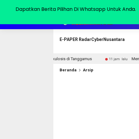
Jumat, 07 Agu 2026
Dapatkan Berita Pilihan Di Whatsapp Untuk Anda.
HOME
E-PAPER RadarCyberNusantara
 Tuberkulosis di Tanggamus
Mendesak Transparansi: Ang
11 jam lalu
Beranda
Arsip