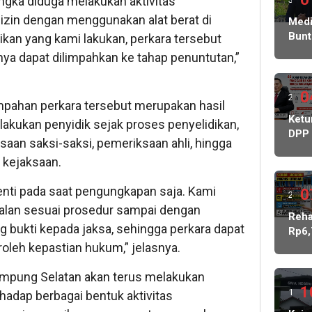
ngka diduga melakukan aktivitas
zin dengan menggunakan alat berat di
ming
Medi
Bunt
dikan yang kami lakukan, perkara tersebut
lalu
Korb
ya dapat dilimpahkan ke tahap penuntutan,”
Peni
Ratu
Juta
0
2
impahan perkara tersebut merupakan hasil
Sera
ming
Ket
akukan penyidik sejak proses penyelidikan,
Kasu
DPP
Ke
lalu
saan saksi-saksi, pemeriksaan ahli, hingga
PWR
Peny
 kejaksaan.
Soro
Pols
Dug
Ged
enti pada saat pengungkapan saja. Kami
Keb
0
2
Tata
Dan
alan sesuai prosedur sampai dengan
ming
Reh
KDM
 bukti kepada jaksa, sehingga perkara dapat
Rp6,
Mint
lalu
M,
leh kepastian hukum,” jelasnya.
BPK
Peme
dan
Rp2
mpung Selatan akan terus melakukan
Keja
Juta
1
1
adap berbagai bentuk aktivitas
Buk
Jala
Kont