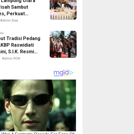
 Lampung Utara
Pisah Sambut
es, Perkuat
i Jaga Kamtibmas
Admin Elsa
alu
ut Tradisi Pedang
AKBP Raswidiati
ni, S.I.K. Resmi
Kapolres Lampung
Admin RCN