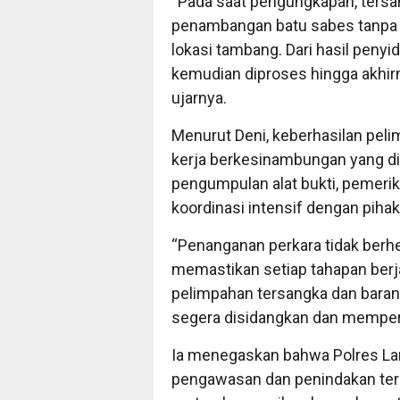
“Pada saat pengungkapan, tersa
penambangan batu sabes tanpa i
lokasi tambang. Dari hasil penyi
kemudian diproses hingga akhirn
ujarnya.
Menurut Deni, keberhasilan pel
kerja berkesinambungan yang dil
pengumpulan alat bukti, pemerik
koordinasi intensif dengan pihak
“Penanganan perkara tidak berh
memastikan setiap tahapan berj
pelimpahan tersangka dan barang
segera disidangkan dan mempero
Ia menegaskan bahwa Polres La
pengawasan dan penindakan terh