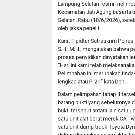
Lampung Selatan resmi melimpa
Kecamatan Jati Agung beserta b
Selatan, Rabu (10/6/2026), sete
oleh jaksa peneliti.
Kanit Tipidter Satreskrim Polre
S.H., M.H., mengatakan bahwa pe
proses penyidikan dinyatakan len
“Hari ini kami telah melaksanak
Pelimpahan ini merupakan tindak
lengkap atau P-21,” kata Deni.
Dalam pelimpahan tahap II terse
barang bukti yang sebelumnya 
bukti tersebut antara lain satu u
satu unit alat berat merek CAT w
satu unit dump truck Toyota Dyna
diduga digunakan dalam aktivita