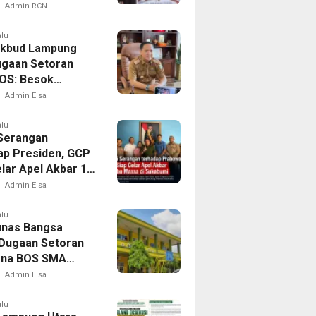
elalui Coffee
Admin RCN
g
alu
ikbud Lampung
ugaan Setoran
OS: Besok
in Saya Turunkan
Admin Elsa
alu
 Serangan
ap Presiden, GCP
elar Apel Akbar 10
assa di Sukabumi
Admin Elsa
alu
nas Bangsa
 Dugaan Setoran
ana BOS SMA
gkari ke Yayasan
Admin Elsa
alu