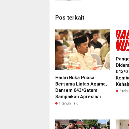
Pos terkait
Pangd
Didam
043/G
Hadiri Buka Puasa
Kemba
Bersama Lintas Agama,
Kehab
Danrem 043/Gatam
2 tahu
Sampaikan Apresiasi
1 tahun lalu