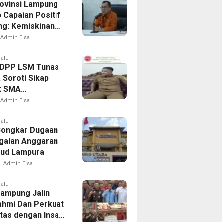
ovinsi Lampung
 Capaian Positif
g: Kemiskinan
Inflasi Terkendali,
Admin Elsa
i Terus Tumbuh
lalu
 DPP LSM Tunas
 Soroti Sikap
k SMA
gkari Soal
Admin Elsa
 Setoran Dana
lalu
ongkar Dugaan
galan Anggaran
bud Lampura
Admin Elsa
lalu
Lampung Jalin
rahmi Dan Perkuat
itas dengan Insan