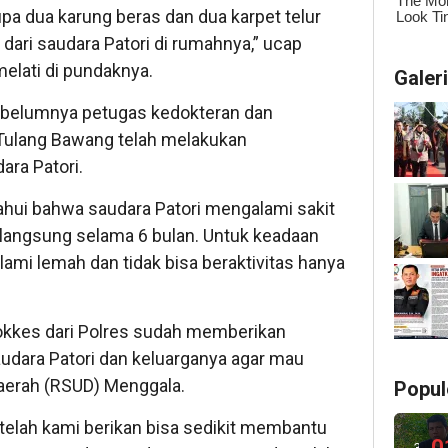
pa dua karung beras dan dua karpet telur
 dari saudara Patori di rumahnya,” ucap
lati di pundaknya.
Galer
ebelumnya petugas kedokteran dan
 Tulang Bawang telah melakukan
ra Patori.
ahui bahwa saudara Patori mengalami sakit
erlangsung selama 6 bulan. Untuk keadaan
mi lemah dan tidak bisa beraktivitas hanya
okkes dari Polres sudah memberikan
udara Patori dan keluarganya agar mau
aerah (RSUD) Menggala.
Popul
elah kami berikan bisa sedikit membantu
0
3