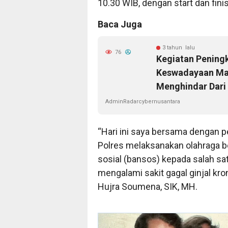
10.30 WIB, dengan start dan fin
Baca Juga
3 tahun lalu
76
Kegiatan Pening
Keswadayaan Ma
Menghindar Dari
AdminRadarcybernusantara
“Hari ini saya bersama dengan p
Polres melaksanakan olahraga 
sosial (bansos) kepada salah s
mengalami sakit gagal ginjal kro
Hujra Soumena, SIK, MH.