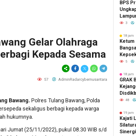
BPS Pr
Ungkap
Lampun
Turun, 
3
Ekonom
18 jam 
awang Gelar Olahraga
Ketum
Bangsa
Berbagi Kepada Sesama
Kepse
Bhayan
5
Dugaan
BOS
18 jam 
GRAK B
57
AdminRadarcybernusantara
Kejang
Disdik
ang Bawang.
Polres Tulang Bawang, Polda
48
ersepeda sekaligus berbagi kepada warga
19 jam 
yah hukumnya.
Kajati 
Silatu
ari Jumat (25/11/2022), pukul 08.30 WIB s/d
Sinerg