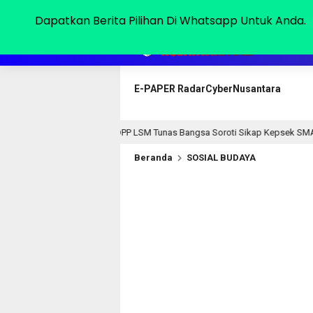
Kamis, 06 Agu 2026
Dapatkan Berita Pilihan Di Whatsapp Untuk Anda.
HOME
E-PAPER RadarCyberNusantara
Ketum DPP LSM Tunas Bangsa Soroti Sikap Kepsek SMA Bhayangkari Soal D
Beranda
SOSIAL BUDAYA