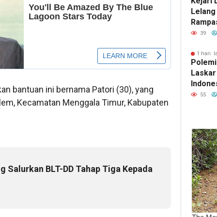
Kejari
Lelang
Rampas
Bisa Ik
39
1 hari l
Polemi
Laskar
Indone
an bantuan ini bernama Patori (30), yang
Pempr
55
lem, Kecamatan Menggala Timur, Kabupaten
Transp
g Salurkan BLT-DD Tahap Tiga Kepada