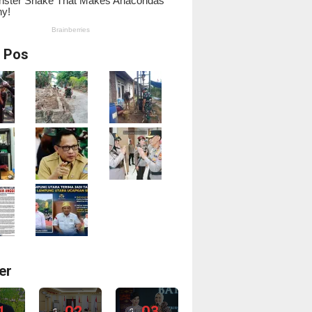
i Pos
er
1
02
03
2
2