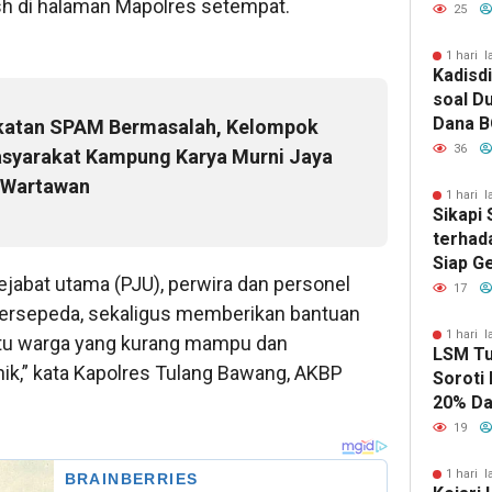
ish di halaman Mapolres setempat.
Pers M
25
Mornin
1 hari l
Kadisd
soal D
Dana B
katan SPAM Bermasalah, Kelompok
Kacabd
36
syarakat Kampung Karya Murni Jaya
 Wartawan
1 hari l
Sikapi
terhad
Siap G
ejabat utama (PJU), perwira dan personel
Ribu M
17
bersepeda, sekaligus memberikan bantuan
1 hari l
atu warga yang kurang mampu dan
LSM Tu
nik,” kata Kapolres Tulang Bawang, AKBP
Soroti
20% D
Bhayan
19
1 hari l