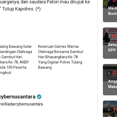
arganya, dan saudara Patori mau dirujuk ke
ming
Medi
 Tutup Kapolres. (*)
Bunt
lalu
Korb
Peni
Ratu
Juta
0
2
Sera
ming
Ket
Kasu
ulang Bawang Gelar
Keseruan Games Warnai
DPP
Ke
tandingan Olahraga
Olahraga Bersama Sambut
lalu
PWR
k Sambut Hari
Hari Bhayangkara Ke-78
Peny
Soro
kara Ke-78, AKBP
Yang Digelar Polres Tulang
Pols
Dug
Ada 100 Peserta
Bawang
Ged
Keb
0
ngikuti
3
Tata
Dan
ming
Ang
KDM
Mak
Mint
lalu
Rapa
BPK
ybernusantara
Disd
dan
Tub
minRadarcybernusantara
Keja
Rp7
1
2
Buk
Juta
Kont