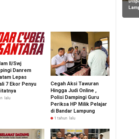
ming
Disp
Diso
Proy
Lam
Kadi
lalu
Utar
hing
Digu
Kabi
Dug
Sali
Ang
Lem
Fikti
Penj
Rp1,
Milia
am II/Swj
pingi Danrem
atam Lepas
Cegah Aksi Tawuran
li 7 Ekor Penyu
Hingga Judi Online ,
itatnya
Polisi Dampingi Guru
n lalu
Periksa HP Milik Pelajar
di Bandar Lampung
1 tahun lalu