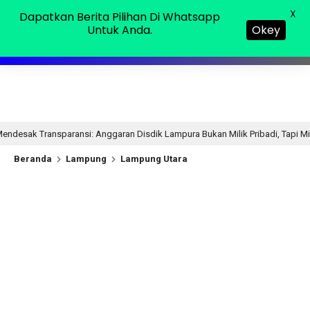
Jumat, 07 Agu 2026
MENU
X
Dapatkan Berita Pilihan Di Whatsapp
Untuk Anda.
Okey
nggaran Disdik Lampura Bukan Milik Pribadi, Tapi Milik Publik
6 jam
Beranda
Lampung
Lampung Utara