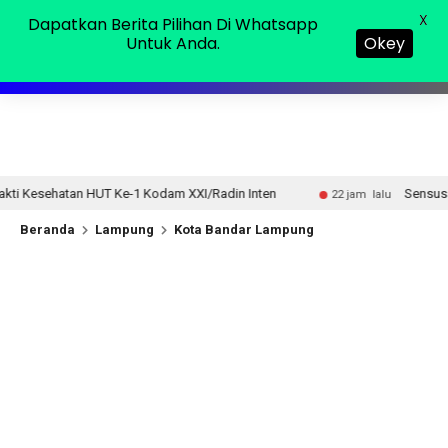
Minggu, 09 Agu 2026
MENU
X
Dapatkan Berita Pilihan Di Whatsapp
Untuk Anda.
Okey
-1 Kodam XXI/Radin Inten
Sensus Ekonomi 2026, Pempro
22 jam lalu
Beranda
Lampung
Kota Bandar Lampung