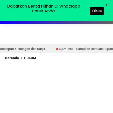
Sabtu, 08 Agu 2026
MENU
X
Dapatkan Berita Pilihan Di Whatsapp
Untuk Anda.
Okey
Banjir
Harapkan Bantuan Bupati. Mbah Suminem di Abung
6 jam lalu
Beranda
HUKUM