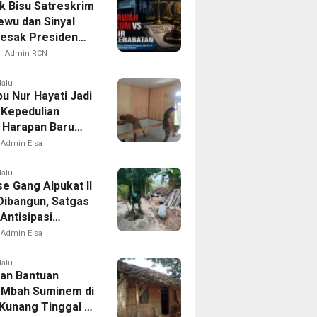
 Bisu Satreskrim
ewu dan Sinyal
esak Presiden
r Kotak Pandora
Admin RCN
sda
lalu
u Nur Hayati Jadi
 Kepedulian
Harapan Baru
 di Bukit Pinang
Admin Elsa
lalu
e Gang Alpukat II
Dibangun, Satgas
ntisipasi
an dan Banjir
Admin Elsa
lalu
an Bantuan
. Mbah Suminem di
Kunang Tinggal di