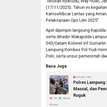
Terusan Ryacudu, Way Huwi, Jat
(17/11/2025). Tahun ini kegia
Kamseltibcar Lantas yang Aman
Pelaksanaan Ops Lilin 2025”.
Apel dipimpin langsung Kapolda L
serta dihadiri Wakapolda Lampun
043/Gatam Kolonel Inf Sumarlin M
Lampung Kombes Pol Yudi Hermawa
Polri, serta unsur pemerintah da
Baca Juga
8 bulan lalu
Polres Lampung S
Massal, dan Pem
Ruguk
65
Melia
Efrianti