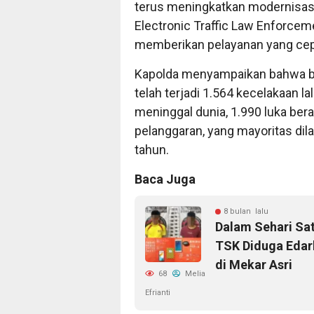
terus meningkatkan modernisasi 
Electronic Traffic Law Enforceme
memberikan pelayanan yang cepat
Kapolda menyampaikan bahwa be
telah terjadi 1.564 kecelakaan la
meninggal dunia, 1.990 luka berat
pelanggaran, yang mayoritas dil
tahun.
Baca Juga
8 bulan lalu
Dalam Sehari Sa
TSK Diduga Edar
di Mekar Asri
68
Melia
Efrianti