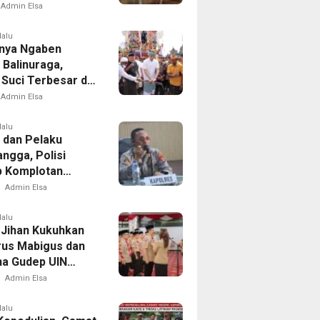
Reyot Tanpa
Admin Elsa
n
lalu
nya Ngaben
 Balinuraga,
 Suci Terbesar di
sia yang
Admin Elsa
dupkan Desa dan
tkan Ikatan
lalu
 dan Pelaku
ga
ngga, Polisi
 Komplotan
tan di Delapan
Admin Elsa
lalu
Jihan Kukuhkan
us Mabigus dan
a Gudep UIN
Intan, Dorong
Admin Elsa
a Perkuat
er Generasi Muda
lalu