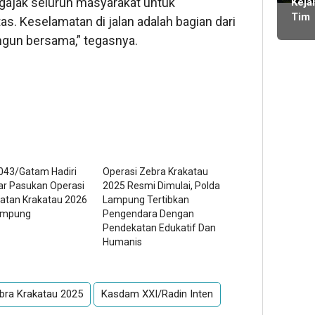
gajak seluruh masyarakat untuk
ming
Keja
KDM
Mas
Tim
tas. Keselamatan di jalan adalah bagian dari
Publ
lalu
Kela
BOS
Bert
angun bersama,” tegasnya.
SMA
tany
2 Li
Lam
Bara
Didu
Tan
Komi
Bend
Lam
043/Gatam Hadiri
Operasi Zebra Krakatau
Menj
ar Pasukan Operasi
2025 Resmi Dimulai, Polda
Wak
atan Krakatau 2026
Lampung Tertibkan
Ran
ampung
Pengendara Dengan
Jaba
Pendekatan Edukatif Dan
Humanis
ebra Krakatau 2025
Kasdam XXI/Radin Inten