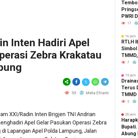
Tembok
Prings
PWRI D
Bongka
17
Labke
16 jam 
n Inten Hadiri Apel
RTLH Ib
Simbol
perasi Zebra Krakatau
TMMD, 
Tumbuh
7
pung
Jaya
19 jam 
Drainas
Terus 
59
Melia Efrianti
TMMD A
Genang
5
am XXI/Radin Inten Brigjen TNI Andrian
20 jam 
Harapk
, menghadiri Apel Gelar Pasukan Operasi Zebra
Bupati
 di Lapangan Apel Polda Lampung, Jalan
Abung 