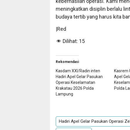
keberhasilan operasi.“Kami men
meningkatkan disiplin berlalu lin
budaya tertib yang harus kita b
|Red
Dilihat:
15
Rekomendasi
Kasdam XXI/Radin inten
Kasrem 
Hadiri Apel Gelar Pasukan
Apel Gel
Operasi Keselamatan
Keselam
Krakatau 2026 Polda
Polda L
Lampung
Hadiri Apel Gelar Pasukan Operasi Z