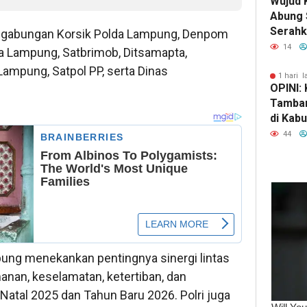
Wujud 
Abung 
Serahk
an gabungan Korsik Polda Lampung, Denpom
Tinjau 
14
da Lampung, Satbrimob, Ditsamapta,
a Lampung, Satpol PP, serta Dinas
1 hari l
OPINI:
Tamban
di Kab
Selata
44
Kekaya
Kehanc
ung menekankan pentingnya sinergi lintas
nan, keselamatan, ketertiban, dan
 Natal 2025 dan Tahun Baru 2026. Polri juga