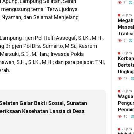
i Agung, Lampung Selatan, Senin
Gubuk 
7
tan mengusung tema “Terwujudnya
Jamba
20 jam 
, Nyaman, dan Selamat Menjelang
Megah
Massal
Tradisi
ampung Irjen Pol Helfi Assegaf, S.I.K., M.H.,
Indone
8
g Brigjen Pol Drs. Sumarto, M.Si.; Kasrem
Menghi
Mereka
arzuki, S.E., M.Han.; Irwasda Polda
21 jam 
Korban
Keluar
n, S.H., S.I.K., M.H.; dan para pejabat TNI,
Berteta
erah.
Ungkap
Kejaha
47
TKP
21 jam 
Wagub 
elatan Gelar Bakti Sosial, Sunatan
Pengur
Pembin
eriksaan Kesehatan Lansia di Desa
Raden 
10
Pramuk
Karakt
21 jam 