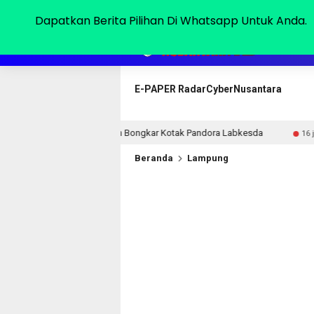
Sabtu, 08 Agu 2026
Dapatkan Berita Pilihan Di Whatsapp Untuk Anda.
HOME
E-PAPER RadarCyberNusantara
Presiden Bongkar Kotak Pandora Labkesda
RTLH Ibu Nur
16 jam lalu
Beranda
Lampung