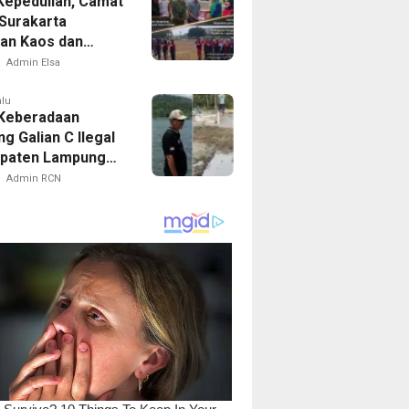
Kepedulian, Camat
Surakarta
an Kaos dan
Latihan Paskibra
Admin Elsa
alu
 Keberadaan
g Galian C Ilegal
upaten Lampung
n, Menggali
Admin RCN
an Atau
uran