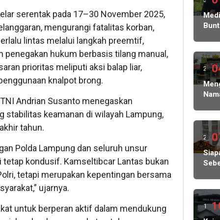
gelar serentak pada 17–30 November 2025,
ming
Medi
Bunt
anggaran, mengurangi fatalitas korban,
lalu
Korb
lalu lintas melalui langkah preemtif,
Peni
dan penegakan hukum berbasis tilang manual,
Ratu
ran prioritas meliputi aksi balap liar,
Juta
0
2
Sera
 penggunaan knalpot brong.
ming
Meng
Kasu
Nam
Ke
lalu
n TNI Andrian Susanto menegaskan
Sisw
Peny
stabilitas keamanan di wilayah Lampung,
Gug
Pols
di
khir tahun.
Ged
SPM
0
2
Tata
SMA
engan Polda Lampung dan seluruh unsur
ming
Siap
1
i tetap kondusif. Kamseltibcar Lantas bukan
Sebe
Sem
lalu
Kuas
olri, tetapi merupakan kepentingan bersama
Tan
Pen
Tiba
arakat,” ujarnya.
Ang
tiba
Dal
1
1
Lolo
at untuk berperan aktif dalam mendukung
Pem
dan