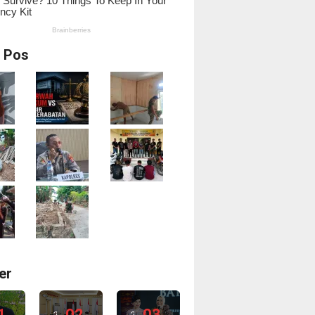
i Pos
er
1
02
03
2
2