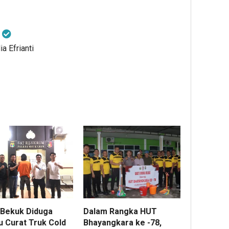
i
a Efrianti
Dalam Rangka HUT
i Bekuk Diduga
Bhayangkara ke -78,
u Curat Truk Cold