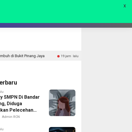
X
AGAM
LIVE 🔴
Jaya
Drainase Gang Alpukat II Terus Dibangun, Satgas T
19 jam lalu
erbaru
alu
ty SMPN Di Bandar
g, Diduga
kan Pelecehan
ap Puluhan Siswi
Admin RCN
alu