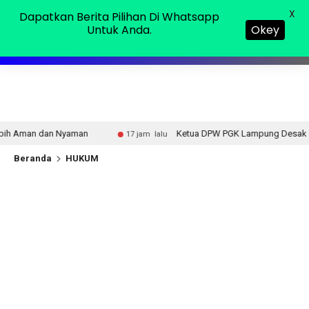
Jumat, 07 Agu 2026
MENU
X
Dapatkan Berita Pilihan Di Whatsapp
Untuk Anda.
Okey
Ketua DPW PGK Lampung Desak Polisi Ungkap Aktor di Balik
17 jam lalu
Beranda
HUKUM