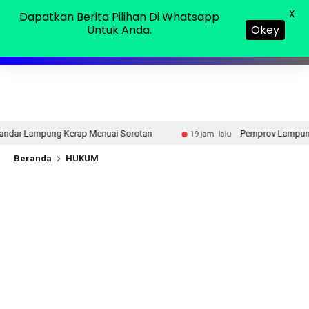
Jumat, 07 Agu 2026
MENU
X
Dapatkan Berita Pilihan Di Whatsapp
Untuk Anda.
Okey
ai Sorotan
Pemprov Lampung Intensifkan Percepatan P
19 jam lalu
Beranda
HUKUM