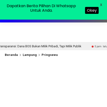
Kamis, 06 Agu 2026
MENU
X
Dapatkan Berita Pilihan Di Whatsapp
Untuk Anda.
Okey
 Milik Pribadi, Tapi Milik Publik
Tak Berkutik! Komplota
5 jam lalu
Beranda
Lampung
Pringsewu